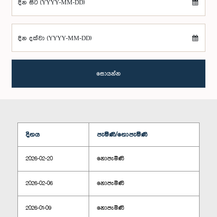
දින සිට (YYYY-MM-DD)
දින දක්වා (YYYY-MM-DD)
සොයන්න
දිනය
පැමිණි/නොපැමිණි
2026-02-20
නොපැමිණි
2026-02-06
නොපැමිණි
2026-01-09
නොපැමිණි