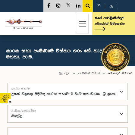
E
|
த
|
මගේ පාර්ලිමේන්තුව
මෙතැනින් පිවිසෙන්න
කාරක සභා පැමිණීමේ විස්තර: ගරු ‍කේ. කාදර් මස්තාන්
මහතා, පා.ම.
මුල් පිටුව
පැමිණීමේ විස්තර
‍කේ. කාදර් මස්තාන්
කාරක සභාව
02
පැමිණි/නොපැමිණි