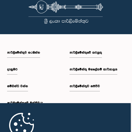
පාර්ලි‌මේන්තුව නරඹන්න
පාර්ලිමේන්තුවේ කටයුතු
දැනුමට
පාර්ලිමේන්තු මහලේකම් කාර්යාලය
සම්බන්ධ වන්න
පාර්ලිමේන්තුව සජීවීව
පාර්ලි‌මේන්තුවේ මන්ත්‍රීවරු
මුල් පිටුව