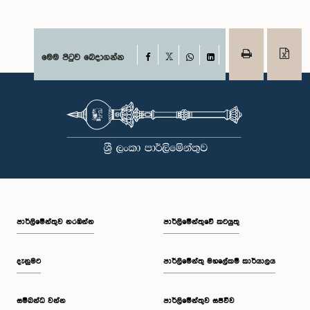
Facebook
මෙම පිටුව බෙදාගන්න
X
WhatsApp
LinkedIn
පාර්ලි‌මේන්තුව නරඹන්න
පාර්ලිමේන්තුවේ කටයුතු
දැනුමට
පාර්ලිමේන්තු මහලේකම් කාර්යාලය
සම්බන්ධ වන්න
පාර්ලිමේන්තුව සජීවීව