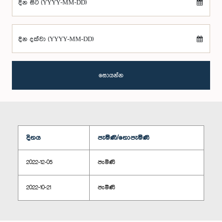
දින සිට (YYYY-MM-DD)
දින දක්වා (YYYY-MM-DD)
සොයන්න
දිනය
පැමිණි/නොපැමිණි
2022-12-05
පැමිණි
2022-10-21
පැමිණි