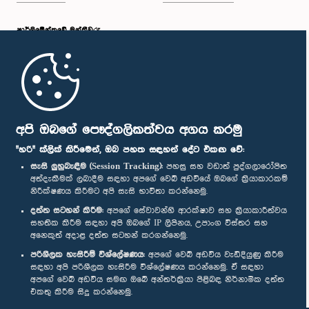
පාර්ලි‌මේන්තුවේ මන්ත්‍රීවරු
මුල් පිටුව
පාර්ලිමේන්තු ජංගම යෙදුම
අපි ඔබගේ පෞද්ගලිකත්වය අගය කරමු
"හරි" ක්ලික් කිරීමෙන්, ඔබ පහත සඳහන් දේට එකඟ වේ:
සැසි ලුහුබැඳීම (Session Tracking):
පහසු සහ වඩාත් පුද්ගලාරෝපිත
අත්දැකීමක් ලබාදීම සඳහා අපගේ වෙබ් අඩවියේ ඔබගේ ක්‍රියාකාරකම්
නිරීක්ෂණය කිරීමට අපි සැසි භාවිතා කරන්නෙමු.
අප හා සම්බන්ධ වී සිටින්න :
දත්ත සටහන් කිරීම:
අපගේ සේවාවන්හි ආරක්ෂාව සහ ක්‍රියාකාරීත්වය
සහතික කිරීම සඳහා අපි ඔබගේ IP ලිපිනය, උපාංග විස්තර සහ
අනෙකුත් අදාළ දත්ත සටහන් කරගන්නෙමු.
සම්මාන
පරිශීලක හැසිරීම් විශ්ලේෂණය:
අපගේ වෙබ් අඩවිය වැඩිදියුණු කිරීම
සඳහා අපි පරිශීලක හැසිරීම විශ්ලේෂණය කරන්නෙමු. ඒ සඳහා
අපගේ වෙබ් අඩවිය සමඟ ඔබේ අන්තර්ක්‍රියා පිළිබඳ නිර්නාමික දත්ත
පෞද්ගලිකත්ව ප්‍රතිපත්තිය
එකතු කිරීම සිදු කරන්නෙමු.