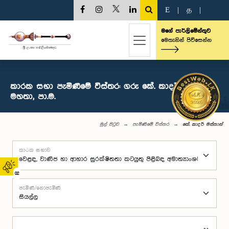
E
|
த
|
මගේ පාර්ලිමේන්තුව
මෙතැනින් පිවිසෙන්න
කාරක සභා පැමිණීමේ විස්තර: ගරු ‍කේ. කාදර් මස්තාන්
මහතා, පා.ම.
මුල් පිටුව
පැමිණීමේ විස්තර
‍කේ. කාදර් මස්තාන්
කාරක සභාව
02
පැමිණි/නොපැමිණි