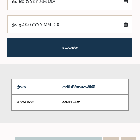
දින සිට (YYYY-MM-DD)
දින දක්වා (YYYY-MM-DD)
සොයන්න
දිනය
පැමිණි/නොපැමිණි
2022-09-20
නොපැමිණි