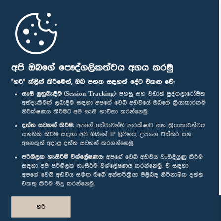
මුල් පිටුව
පාර්ලිමේන්තු ජංගම යෙදුම
අපි ඔබගේ පෞද්ගලිකත්වය අගය කරමු
"හරි" ක්ලික් කිරීමෙන්, ඔබ පහත සඳහන් දේට එකඟ වේ:
සැසි ලුහුබැඳීම (Session Tracking):
පහසු සහ වඩාත් පුද්ගලාරෝපිත
අත්දැකීමක් ලබාදීම සඳහා අපගේ වෙබ් අඩවියේ ඔබගේ ක්‍රියාකාරකම්
නිරීක්ෂණය කිරීමට අපි සැසි භාවිතා කරන්නෙමු.
අප හා සම්බන්ධ වී සිටින්න :
දත්ත සටහන් කිරීම:
අපගේ සේවාවන්හි ආරක්ෂාව සහ ක්‍රියාකාරීත්වය
සහතික කිරීම සඳහා අපි ඔබගේ IP ලිපිනය, උපාංග විස්තර සහ
අනෙකුත් අදාළ දත්ත සටහන් කරගන්නෙමු.
සම්මාන
පරිශීලක හැසිරීම් විශ්ලේෂණය:
අපගේ වෙබ් අඩවිය වැඩිදියුණු කිරීම
සඳහා අපි පරිශීලක හැසිරීම විශ්ලේෂණය කරන්නෙමු. ඒ සඳහා
අපගේ වෙබ් අඩවිය සමඟ ඔබේ අන්තර්ක්‍රියා පිළිබඳ නිර්නාමික දත්ත
පෞද්ගලිකත්ව ප්‍රතිපත්තිය
එකතු කිරීම සිදු කරන්නෙමු.
© ශ්‍රී ලංකා පාර්ලි‌මේන්තුව.
හරි
සියලු හිමිකම් ඇවිරිණි.
නිර්මාණය සහ සංවර්ධනය
TekGeeks