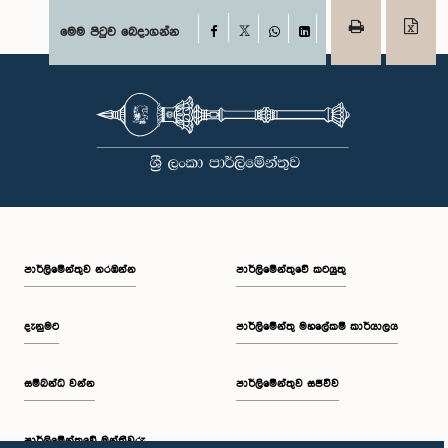
Facebook
මෙම පිටුව බෙදාගන්න
X
WhatsApp
LinkedIn
පාර්ලි‌මේන්තුව නරඹන්න
පාර්ලිමේන්තුවේ කටයුතු
දැනුමට
පාර්ලිමේන්තු මහලේකම් කාර්යාලය
සම්බන්ධ වන්න
පාර්ලිමේන්තුව සජීවීව
පාර්ලි‌මේන්තුවේ මන්ත්‍රීවරු