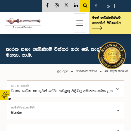
E
|
த
|
මගේ පාර්ලිමේන්තුව
මෙතැනින් පිවිසෙන්න
කාරක සභා පැමිණීමේ විස්තර: ගරු ‍කේ. කාදර් මස්තාන්
මහතා, පා.ම.
මුල් පිටුව
පැමිණීමේ විස්තර
‍කේ. කාදර් මස්තාන්
කාරක සභාව
02
පැමිණි/නොපැමිණි