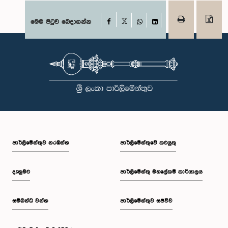
Facebook
මෙම පිටුව බෙදාගන්න
X
WhatsApp
LinkedIn
පාර්ලි‌මේන්තුව නරඹන්න
පාර්ලිමේන්තුවේ කටයුතු
දැනුමට
පාර්ලිමේන්තු මහලේකම් කාර්යාලය
සම්බන්ධ වන්න
පාර්ලිමේන්තුව සජීවීව