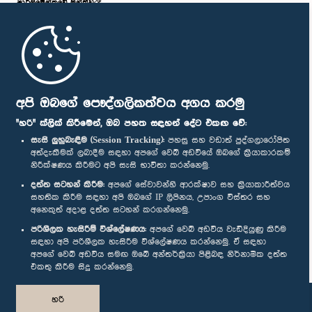
පාර්ලි‌මේන්තුවේ මන්ත්‍රීවරු
මුල් පිටුව
පාර්ලිමේන්තු ජංගම යෙදුම
අපි ඔබගේ පෞද්ගලිකත්වය අගය කරමු
"හරි" ක්ලික් කිරීමෙන්, ඔබ පහත සඳහන් දේට එකඟ වේ:
සැසි ලුහුබැඳීම (Session Tracking):
පහසු සහ වඩාත් පුද්ගලාරෝපිත
අත්දැකීමක් ලබාදීම සඳහා අපගේ වෙබ් අඩවියේ ඔබගේ ක්‍රියාකාරකම්
නිරීක්ෂණය කිරීමට අපි සැසි භාවිතා කරන්නෙමු.
අප හා සම්බන්ධ වී සිටින්න :
දත්ත සටහන් කිරීම:
අපගේ සේවාවන්හි ආරක්ෂාව සහ ක්‍රියාකාරීත්වය
සහතික කිරීම සඳහා අපි ඔබගේ IP ලිපිනය, උපාංග විස්තර සහ
අනෙකුත් අදාළ දත්ත සටහන් කරගන්නෙමු.
සම්මාන
පරිශීලක හැසිරීම් විශ්ලේෂණය:
අපගේ වෙබ් අඩවිය වැඩිදියුණු කිරීම
සඳහා අපි පරිශීලක හැසිරීම විශ්ලේෂණය කරන්නෙමු. ඒ සඳහා
අපගේ වෙබ් අඩවිය සමඟ ඔබේ අන්තර්ක්‍රියා පිළිබඳ නිර්නාමික දත්ත
පෞද්ගලිකත්ව ප්‍රතිපත්තිය
එකතු කිරීම සිදු කරන්නෙමු.
© ශ්‍රී ලංකා පාර්ලි‌මේන්තුව.
හරි
සියලු හිමිකම් ඇවිරිණි.