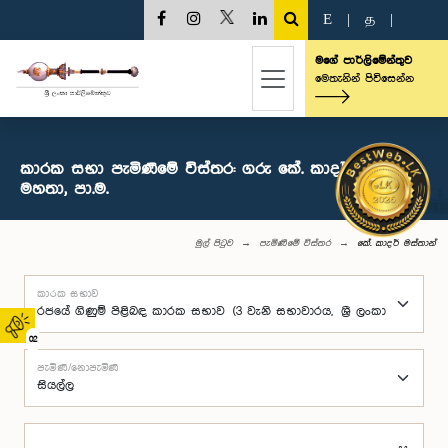
E
|
த
|
මගේ පාර්ලිමේන්තුව
මෙතැනින් පිවිසෙන්න
කාරක සභා පැමිණීමේ විස්තර: ගරු ‍කේ. කාදර් මස්තාන්
මහතා, පා.ම.
මුල් පිටුව
පැමිණීමේ විස්තර
‍කේ. කාදර් මස්තාන්
කාරක සභාව
02
පැමිණි/නොපැමිණි