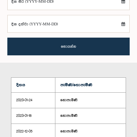
දින සිට (YYYY-MM-DD)
දින දක්වා (YYYY-MM-DD)
සොයන්න
දිනය
පැමිණි/නොපැමිණි
2023-01-24
නොපැමිණි
2023-01-18
නොපැමිණි
2022-12-05
නොපැමිණි