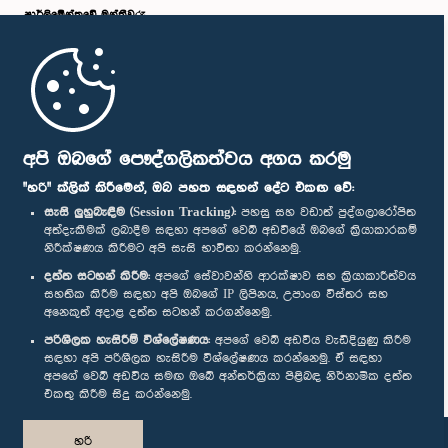
පාර්ලි‌මේන්තුවේ මන්ත්‍රීවරු
මුල් පිටුව
පාර්ලිමේන්තු ජංගම යෙදුම
අපි ඔබගේ පෞද්ගලිකත්වය අගය කරමු
"හරි" ක්ලික් කිරීමෙන්, ඔබ පහත සඳහන් දේට එකඟ වේ:
සැසි ලුහුබැඳීම (Session Tracking):
පහසු සහ වඩාත් පුද්ගලාරෝපිත
අත්දැකීමක් ලබාදීම සඳහා අපගේ වෙබ් අඩවියේ ඔබගේ ක්‍රියාකාරකම්
නිරීක්ෂණය කිරීමට අපි සැසි භාවිතා කරන්නෙමු.
අප හා සම්බන්ධ වී සිටින්න :
දත්ත සටහන් කිරීම:
අපගේ සේවාවන්හි ආරක්ෂාව සහ ක්‍රියාකාරීත්වය
සහතික කිරීම සඳහා අපි ඔබගේ IP ලිපිනය, උපාංග විස්තර සහ
අනෙකුත් අදාළ දත්ත සටහන් කරගන්නෙමු.
සම්මාන
පරිශීලක හැසිරීම් විශ්ලේෂණය:
අපගේ වෙබ් අඩවිය වැඩිදියුණු කිරීම
සඳහා අපි පරිශීලක හැසිරීම විශ්ලේෂණය කරන්නෙමු. ඒ සඳහා
අපගේ වෙබ් අඩවිය සමඟ ඔබේ අන්තර්ක්‍රියා පිළිබඳ නිර්නාමික දත්ත
පෞද්ගලිකත්ව ප්‍රතිපත්තිය
එකතු කිරීම සිදු කරන්නෙමු.
© ශ්‍රී ලංකා පාර්ලි‌මේන්තුව.
හරි