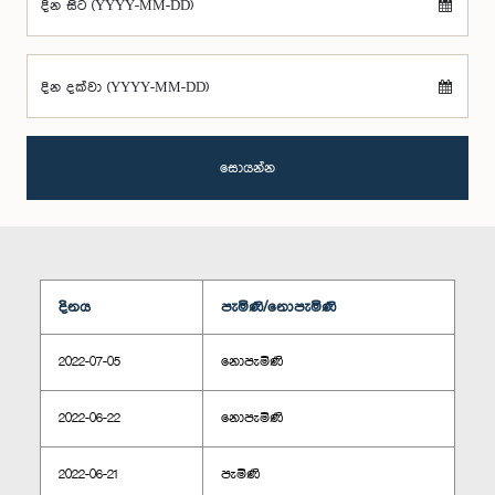
දින සිට (YYYY-MM-DD)
දින දක්වා (YYYY-MM-DD)
සොයන්න
දිනය
පැමිණි/නොපැමිණි
2022-07-05
නොපැමිණි
2022-06-22
නොපැමිණි
2022-06-21
පැමිණි