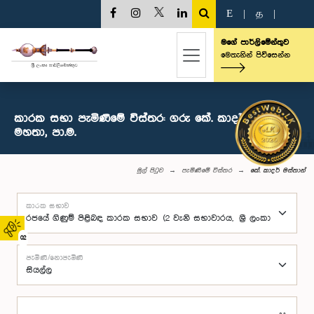
E
|
த
|
මගේ පාර්ලිමේන්තුව
මෙතැනින් පිවිසෙන්න
කාරක සභා පැමිණීමේ විස්තර: ගරු ‍කේ. කාදර් මස්තාන්
මහතා, පා.ම.
මුල් පිටුව
පැමිණීමේ විස්තර
‍කේ. කාදර් මස්තාන්
කාරක සභාව
02
පැමිණි/නොපැමිණි