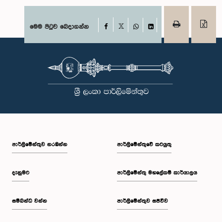
Facebook
මෙම පිටුව බෙදාගන්න
X
WhatsApp
LinkedIn
පාර්ලි‌මේන්තුව නරඹන්න
පාර්ලිමේන්තුවේ කටයුතු
දැනුමට
පාර්ලිමේන්තු මහලේකම් කාර්යාලය
සම්බන්ධ වන්න
පාර්ලිමේන්තුව සජීවීව