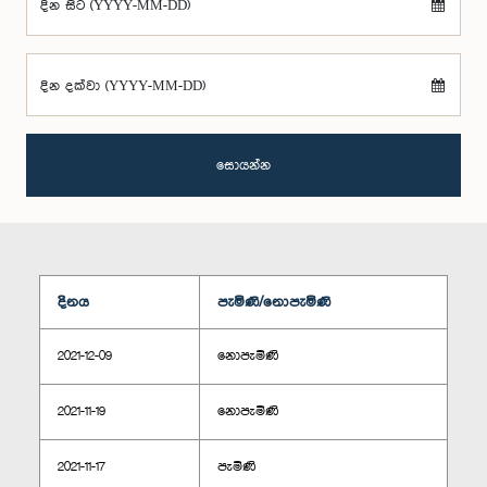
දින සිට (YYYY-MM-DD)
දින දක්වා (YYYY-MM-DD)
සොයන්න
දිනය
පැමිණි/නොපැමිණි
2021-12-09
නොපැමිණි
2021-11-19
නොපැමිණි
2021-11-17
පැමිණි