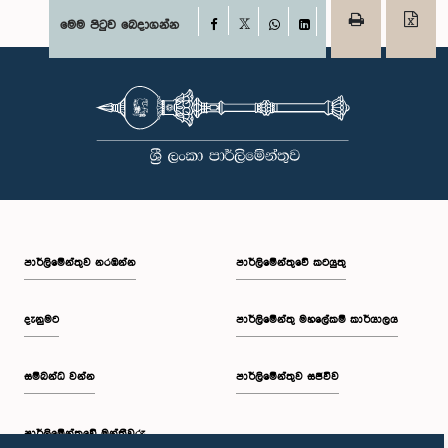
Facebook
මෙම පිටුව බෙදාගන්න
X
WhatsApp
LinkedIn
පාර්ලි‌මේන්තුව නරඹන්න
පාර්ලිමේන්තුවේ කටයුතු
දැනුමට
පාර්ලිමේන්තු මහලේකම් කාර්යාලය
සම්බන්ධ වන්න
පාර්ලිමේන්තුව සජීවීව
පාර්ලි‌මේන්තුවේ මන්ත්‍රීවරු