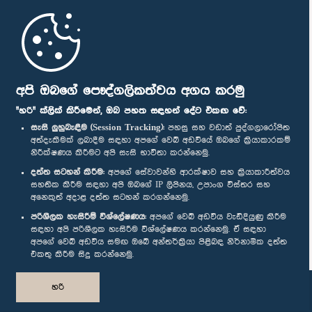
මුල් පිටුව
පාර්ලිමේන්තු ජංගම යෙදුම
අපි ඔබගේ පෞද්ගලිකත්වය අගය කරමු
"හරි" ක්ලික් කිරීමෙන්, ඔබ පහත සඳහන් දේට එකඟ වේ:
සැසි ලුහුබැඳීම (Session Tracking):
පහසු සහ වඩාත් පුද්ගලාරෝපිත
අත්දැකීමක් ලබාදීම සඳහා අපගේ වෙබ් අඩවියේ ඔබගේ ක්‍රියාකාරකම්
නිරීක්ෂණය කිරීමට අපි සැසි භාවිතා කරන්නෙමු.
අප හා සම්බන්ධ වී සිටින්න :
දත්ත සටහන් කිරීම:
අපගේ සේවාවන්හි ආරක්ෂාව සහ ක්‍රියාකාරීත්වය
සහතික කිරීම සඳහා අපි ඔබගේ IP ලිපිනය, උපාංග විස්තර සහ
අනෙකුත් අදාළ දත්ත සටහන් කරගන්නෙමු.
සම්මාන
පරිශීලක හැසිරීම් විශ්ලේෂණය:
අපගේ වෙබ් අඩවිය වැඩිදියුණු කිරීම
සඳහා අපි පරිශීලක හැසිරීම විශ්ලේෂණය කරන්නෙමු. ඒ සඳහා
අපගේ වෙබ් අඩවිය සමඟ ඔබේ අන්තර්ක්‍රියා පිළිබඳ නිර්නාමික දත්ත
පෞද්ගලිකත්ව ප්‍රතිපත්තිය
එකතු කිරීම සිදු කරන්නෙමු.
© ශ්‍රී ලංකා පාර්ලි‌මේන්තුව.
හරි
සියලු හිමිකම් ඇවිරිණි.
නිර්මාණය සහ සංවර්ධනය
TekGeeks