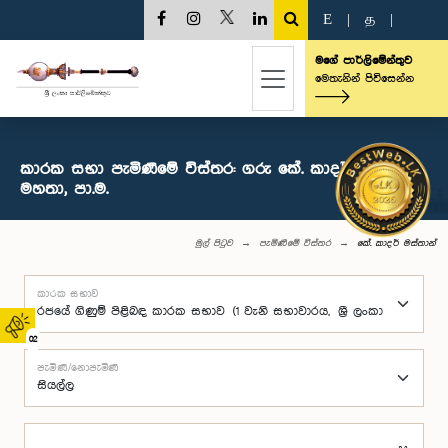
E
|
த
|
මගේ පාර්ලිමේන්තුව
මෙතැනින් පිවිසෙන්න
කාරක සභා පැමිණීමේ විස්තර: ගරු ‍කේ. කාදර් මස්තාන්
මහතා, පා.ම.
මුල් පිටුව
පැමිණීමේ විස්තර
‍කේ. කාදර් මස්තාන්
කාරක සභාව
02
පැමිණි/නොපැමිණි