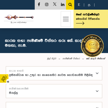
E
|
த
|
මගේ පාර්ලිමේන්තුව
මෙතැනින් පිවිසෙන්න
කාරක සභා පැමිණීමේ විස්තර: ගරු ‍කේ. කාදර් මස්තාන්
මහතා, පා.ම.
මුල් පිටුව
පැමිණීමේ විස්තර
‍කේ. කාදර් මස්තාන්
කාරක සභාව
02
පැමිණි/නොපැමිණි