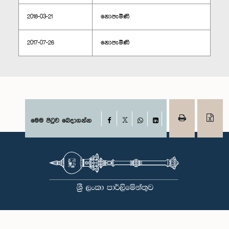
2018-03-21
නොපැමිණි
2017-07-26
නොපැමිණි
Facebook
මෙම පිටුව බෙදාගන්න
X
WhatsApp
LinkedIn