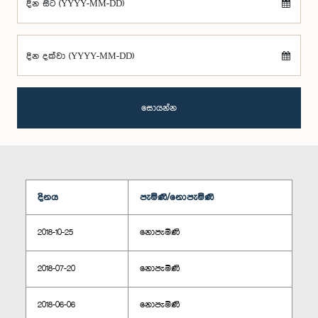
දින සිට (YYYY-MM-DD)
දින දක්වා (YYYY-MM-DD)
සොයන්න
දිනය
පැමිණි/නොපැමිණි
2018-10-25
නොපැමිණි
2018-07-20
නොපැමිණි
2018-06-06
නොපැමිණි