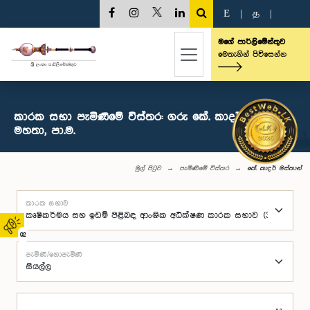
E
|
த
|
මගේ පාර්ලිමේන්තුව
මෙතැනින් පිවිසෙන්න
කාරක සභා පැමිණීමේ විස්තර: ගරු ‍කේ. කාදර් මස්තාන්
මහතා, පා.ම.
මුල් පිටුව
පැමිණීමේ විස්තර
‍කේ. කාදර් මස්තාන්
කාරක සභාව
02
පැමිණි/නොපැමිණි