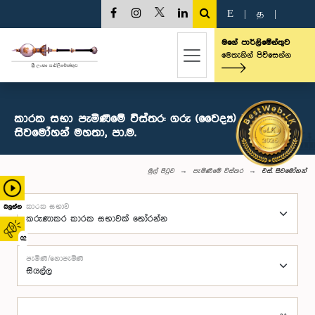
E
|
த
|
මගේ පාර්ලිමේන්තුව
මෙතැනින් පිවිසෙන්න
කාරක සභා පැමිණීමේ විස්තර: ගරු (වෛද්‍ය) එස්.
සිවමෝහන් මහතා, පා.ම.
මුල් පිටුව
පැමිණීමේ විස්තර
එස්. සිවමෝහන්
කාරක සභාව
බලන්න
02
පැමිණි/නොපැමිණි