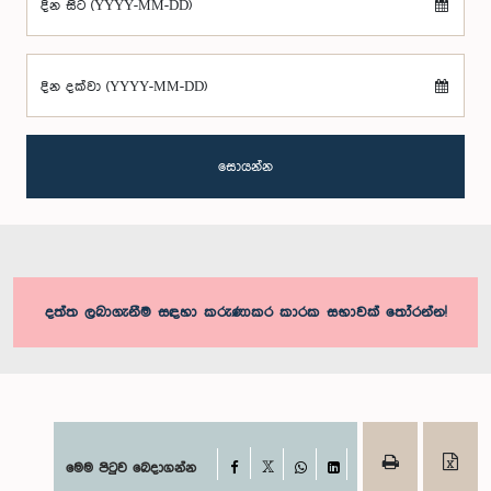
දින සිට (YYYY-MM-DD)
දින දක්වා (YYYY-MM-DD)
සොයන්න
දත්ත ලබාගැනීම සඳහා කරුණාකර කාරක සභාවක් තෝරන්න!
Facebook
මෙම පිටුව බෙදාගන්න
X
WhatsApp
LinkedIn