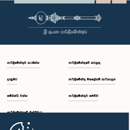
පාර්ලි‌මේන්තුව නරඹන්න
පාර්ලිමේන්තුවේ කටයුතු
දැනුමට
පාර්ලිමේන්තු මහලේකම් කාර්යාලය
සම්බන්ධ වන්න
පාර්ලිමේන්තුව සජීවීව
පාර්ලි‌මේන්තුවේ මන්ත්‍රීවරු
මුල් පිටුව