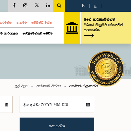
E
|
த
|
මගේ පාර්ලිමේන්තුව
ව නරඹන්න
දැනුමට
සම්බන්ධ වන්න
ඔබගේ ගිණුමට මෙතැනින්
පිවිසෙන්න
ම් කාර්යාලය
පාර්ලිමේන්තුව සජීවීව
මුල් පිටුව
පැමිණීමේ විස්තර
ජයම්පති වික්‍රමරත්න
දින දක්වා (YYYY-MM-DD)
සොයන්න