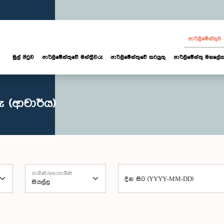
පාර්ලි‌මේන්තු
මුල් පිටුව
පාර්ලි‌මේන්තුවේ මන්ත්‍රීවරු
පාර්ලිමේන්තුවේ කටයුතු
පාර්ලිමේන්තු මහලේක
ු (ආචාර්ය)
පැමිණි/නොපැමිණි
දින සිට (YYYY-MM-DD)