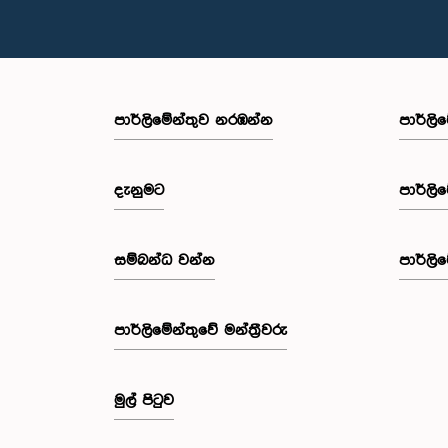
පාර්ලි‌මේන්තුව නරඹන්න
පාර්ලි
දැනුමට
පාර්ලි
සම්බන්ධ වන්න
පාර්ලි
පාර්ලි‌මේන්තුවේ මන්ත්‍රීවරු
මුල් පිටුව