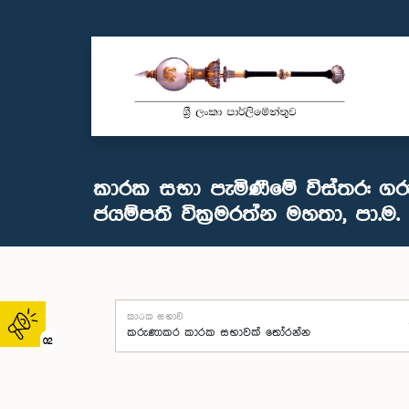
කාරක සභා පැමිණීමේ විස්තර: ගර
ජයම්පති වික්‍රමරත්න මහතා, පා.ම.
කාරක සභාව
02