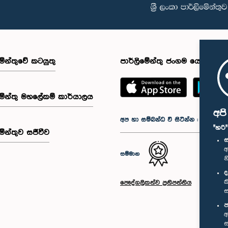
මේන්තුවේ කටයුතු
පාර්ලිමේන්තු ජංගම යෙදුම
මේන්තු මහලේකම් කාර්යාලය
අප
අප හා සම්බන්ධ වී සිටින්න :
"හරි
මේන්තුව සජීවීව
ස
අ
සම්මාන
න
ද
ක
පෞද්ගලිකත්ව ප්‍රතිපත්තිය
ස
ප
අ
ස