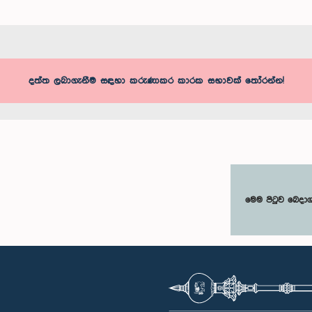
දත්ත ලබාගැනීම සඳහා කරුණාකර කාරක සභාවක් තෝරන්න!
මෙම පිටුව බෙදා