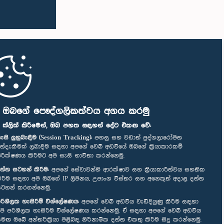
ි ඔබගේ පෞද්ගලිකත්වය අගය කරමු
" ක්ලික් කිරීමෙන්, ඔබ පහත සඳහන් දේට එකඟ වේ:
ැසි ලුහුබැඳීම (Session Tracking):
පහසු සහ වඩාත් පුද්ගලාරෝපිත
ත්දැකීමක් ලබාදීම සඳහා අපගේ වෙබ් අඩවියේ ඔබගේ ක්‍රියාකාරකම්
ිරීක්ෂණය කිරීමට අපි සැසි භාවිතා කරන්නෙමු.
ත්ත සටහන් කිරීම:
අපගේ සේවාවන්හි ආරක්ෂාව සහ ක්‍රියාකාරීත්වය සහතික
ිරීම සඳහා අපි ඔබගේ IP ලිපිනය, උපාංග විස්තර සහ අනෙකුත් අදාළ දත්ත
ටහන් කරගන්නෙමු.
රිශීලක හැසිරීම් විශ්ලේෂණය:
අපගේ වෙබ් අඩවිය වැඩිදියුණු කිරීම සඳහා
පි පරිශීලක හැසිරීම විශ්ලේෂණය කරන්නෙමු. ඒ සඳහා අපගේ වෙබ් අඩවිය
මඟ ඔබේ අන්තර්ක්‍රියා පිළිබඳ නිර්නාමික දත්ත එකතු කිරීම සිදු කරන්නෙමු.