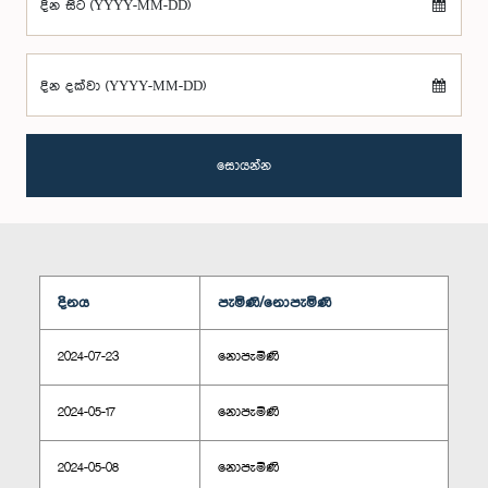
දින සිට (YYYY-MM-DD)
දින දක්වා (YYYY-MM-DD)
සොයන්න
දිනය
පැමිණි/නොපැමිණි
2024-07-23
නොපැමිණි
2024-05-17
නොපැමිණි
2024-05-08
නොපැමිණි