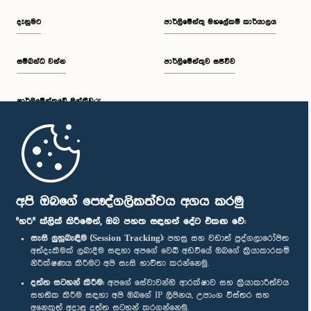
දැනුමට
පාර්ලිමේන්තු මහලේකම් කාර්යාලය
සම්බන්ධ වන්න
පාර්ලිමේන්තුව සජීවීව
පාර්ලි‌මේන්තුවේ මන්ත්‍රීවරු
මුල් පිටුව
පාර්ලිමේන්තු ජංගම යෙදුම
අපි ඔබගේ පෞද්ගලිකත්වය අගය කරමු
"හරි" ක්ලික් කිරීමෙන්, ඔබ පහත සඳහන් දේට එකඟ වේ:
සැසි ලුහුබැඳීම (Session Tracking):
පහසු සහ වඩාත් පුද්ගලාරෝපිත
අත්දැකීමක් ලබාදීම සඳහා අපගේ වෙබ් අඩවියේ ඔබගේ ක්‍රියාකාරකම්
නිරීක්ෂණය කිරීමට අපි සැසි භාවිතා කරන්නෙමු.
අප හා සම්බන්ධ වී සිටින්න :
දත්ත සටහන් කිරීම:
අපගේ සේවාවන්හි ආරක්ෂාව සහ ක්‍රියාකාරීත්වය
සහතික කිරීම සඳහා අපි ඔබගේ IP ලිපිනය, උපාංග විස්තර සහ
අනෙකුත් අදාළ දත්ත සටහන් කරගන්නෙමු.