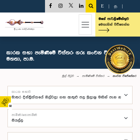
E
|
த
|
මගේ පාර්ලිමේන්තුව
මෙතැනින් පිවිසෙන්න
කාරක සභා පැමිණීමේ විස්තර: ගරු කංචන විජේසේකර
මහතා, පා.ම.
මුල් පිටුව
පැමිණීමේ විස්තර
කංචන විජේසේකර
කාරක සභාව
02
පැමිණි/නොපැමිණි