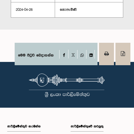
2024-04-26
නොපැමිණි
Facebook
මෙම පිටුව බෙදාගන්න
X
WhatsApp
LinkedIn
පාර්ලි‌මේන්තුව නරඹන්න
පාර්ලිමේන්තුවේ කටයුතු