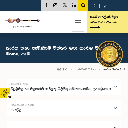
E
|
த
|
මගේ පාර්ලිමේන්තුව
මෙතැනින් පිවිසෙන්න
කාරක සභා පැමිණීමේ විස්තර: ගරු කංචන විජේසේකර
මහතා, පා.ම.
මුල් පිටුව
පැමිණීමේ විස්තර
කංචන විජේසේකර
කාරක සභාව
02
පැමිණි/නොපැමිණි