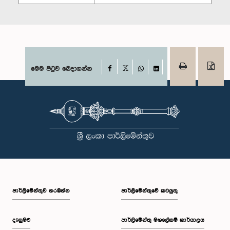
Facebook
මෙම පිටුව බෙදාගන්න
X
WhatsApp
LinkedIn
පාර්ලි‌මේන්තුව නරඹන්න
පාර්ලිමේන්තුවේ කටයුතු
දැනුමට
පාර්ලිමේන්තු මහලේකම් කාර්යාලය