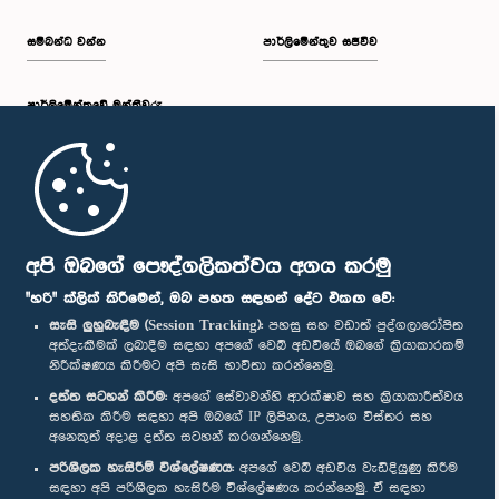
සම්බන්ධ වන්න
පාර්ලිමේන්තුව සජීවීව
පාර්ලි‌මේන්තුවේ මන්ත්‍රීවරු
මුල් පිටුව
පාර්ලිමේන්තු ජංගම යෙදුම
අපි ඔබගේ පෞද්ගලිකත්වය අගය කරමු
"හරි" ක්ලික් කිරීමෙන්, ඔබ පහත සඳහන් දේට එකඟ වේ:
සැසි ලුහුබැඳීම (Session Tracking):
පහසු සහ වඩාත් පුද්ගලාරෝපිත
අත්දැකීමක් ලබාදීම සඳහා අපගේ වෙබ් අඩවියේ ඔබගේ ක්‍රියාකාරකම්
නිරීක්ෂණය කිරීමට අපි සැසි භාවිතා කරන්නෙමු.
අප හා සම්බන්ධ වී සිටින්න :
දත්ත සටහන් කිරීම:
අපගේ සේවාවන්හි ආරක්ෂාව සහ ක්‍රියාකාරීත්වය
සහතික කිරීම සඳහා අපි ඔබගේ IP ලිපිනය, උපාංග විස්තර සහ
අනෙකුත් අදාළ දත්ත සටහන් කරගන්නෙමු.
සම්මාන
පරිශීලක හැසිරීම් විශ්ලේෂණය:
අපගේ වෙබ් අඩවිය වැඩිදියුණු කිරීම
සඳහා අපි පරිශීලක හැසිරීම විශ්ලේෂණය කරන්නෙමු. ඒ සඳහා