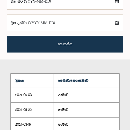
දින සිට (YYYY-MM-DD)
දින දක්වා (YYYY-MM-DD)
සොයන්න
දිනය
පැමිණි/නොපැමිණි
2024-09-03
පැමිණි
2024-05-22
පැමිණි
2024-03-19
පැමිණි