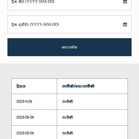
දින සිට (YYYY-MM-DD)
දින දක්වා (YYYY-MM-DD)
සොයන්න
දිනය
පැමිණි/නොපැමිණි
2023-11-09
පැමිණි
2023-08-08
පැමිණි
2023-03-09
පැමිණි