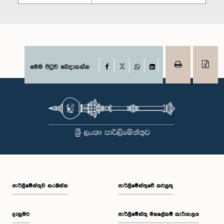
Facebook
මෙම පිටුව බෙදාගන්න
X
WhatsApp
LinkedIn
පාර්ලි‌මේන්තුව නරඹන්න
පාර්ලිමේන්තුවේ කටයුතු
දැනුමට
පාර්ලිමේන්තු මහලේකම් කාර්යාලය