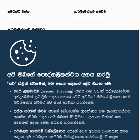
සම්බන්ධ වන්න
පාර්ලිමේන්තුව සජීවීව
පාර්ලි‌මේන්තුවේ මන්ත්‍රීවරු
මුල් පිටුව
පාර්ලිමේන්තු ජංගම යෙදුම
අපි ඔබගේ පෞද්ගලිකත්වය අගය කරමු
"හරි" ක්ලික් කිරීමෙන්, ඔබ පහත සඳහන් දේට එකඟ වේ:
සැසි ලුහුබැඳීම (Session Tracking):
පහසු සහ වඩාත් පුද්ගලාරෝපිත
අත්දැකීමක් ලබාදීම සඳහා අපගේ වෙබ් අඩවියේ ඔබගේ ක්‍රියාකාරකම්
නිරීක්ෂණය කිරීමට අපි සැසි භාවිතා කරන්නෙමු.
අප හා සම්බන්ධ වී සිටින්න :
දත්ත සටහන් කිරීම:
අපගේ සේවාවන්හි ආරක්ෂාව සහ ක්‍රියාකාරීත්වය
සහතික කිරීම සඳහා අපි ඔබගේ IP ලිපිනය, උපාංග විස්තර සහ
අනෙකුත් අදාළ දත්ත සටහන් කරගන්නෙමු.
සම්මාන
පරිශීලක හැසිරීම් විශ්ලේෂණය:
අපගේ වෙබ් අඩවිය වැඩිදියුණු කිරීම
සඳහා අපි පරිශීලක හැසිරීම විශ්ලේෂණය කරන්නෙමු. ඒ සඳහා