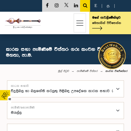
E
|
த
|
මගේ පාර්ලිමේන්තුව
මෙතැනින් පිවිසෙන්න
කාරක සභා පැමිණීමේ විස්තර: ගරු කංචන විජේසේකර
මහතා, පා.ම.
මුල් පිටුව
පැමිණීමේ විස්තර
කංචන විජේසේකර
කාරක සභාව
02
පැමිණි/නොපැමිණි