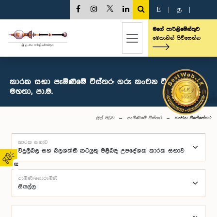
E
|
த
|
මගේ පාර්ලිමේන්තුව
මෙතැනින් පිවිසෙන්න
කාරක සභා පැමිණීමේ විස්තර: ගරු කංචන විජේසේකර
මහතා, පා.ම.
මුල් පිටුව
පැමිණීමේ විස්තර
කංචන විජේසේකර
කාරක සභාව
02
පැමිණි/නොපැමිණි