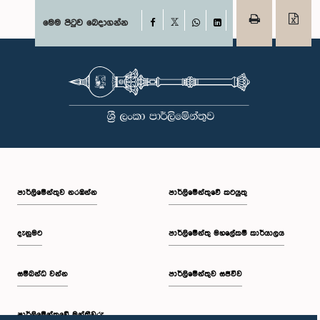
Facebook
මෙම පිටුව බෙදාගන්න
X
WhatsApp
LinkedIn
පාර්ලි‌මේන්තුව නරඹන්න
පාර්ලිමේන්තුවේ කටයුතු
දැනුමට
පාර්ලිමේන්තු මහලේකම් කාර්යාලය
සම්බන්ධ වන්න
පාර්ලිමේන්තුව සජීවීව
පාර්ලි‌මේන්තුවේ මන්ත්‍රීවරු