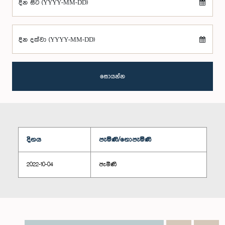
දින සිට (YYYY-MM-DD)
දින දක්වා (YYYY-MM-DD)
සොයන්න
දිනය
පැමිණි/නොපැමිණි
2022-10-04
පැමිණි