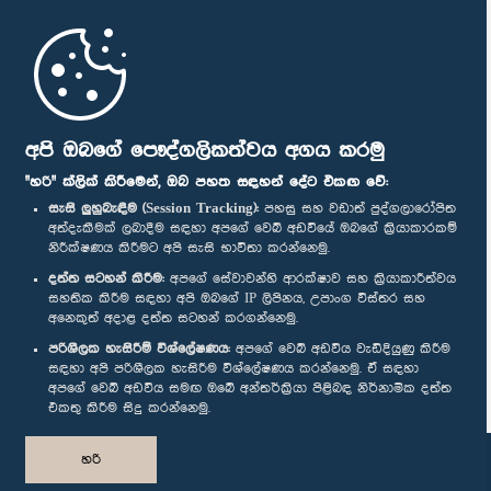
මුල් පිටුව
පාර්ලිමේන්තු ජංගම යෙදුම
අපි ඔබගේ පෞද්ගලිකත්වය අගය කරමු
"හරි" ක්ලික් කිරීමෙන්, ඔබ පහත සඳහන් දේට එකඟ වේ:
සැසි ලුහුබැඳීම (Session Tracking):
පහසු සහ වඩාත් පුද්ගලාරෝපිත
අත්දැකීමක් ලබාදීම සඳහා අපගේ වෙබ් අඩවියේ ඔබගේ ක්‍රියාකාරකම්
නිරීක්ෂණය කිරීමට අපි සැසි භාවිතා කරන්නෙමු.
අප හා සම්බන්ධ වී සිටින්න :
දත්ත සටහන් කිරීම:
අපගේ සේවාවන්හි ආරක්ෂාව සහ ක්‍රියාකාරීත්වය
සහතික කිරීම සඳහා අපි ඔබගේ IP ලිපිනය, උපාංග විස්තර සහ
අනෙකුත් අදාළ දත්ත සටහන් කරගන්නෙමු.
සම්මාන
පරිශීලක හැසිරීම් විශ්ලේෂණය:
අපගේ වෙබ් අඩවිය වැඩිදියුණු කිරීම
සඳහා අපි පරිශීලක හැසිරීම විශ්ලේෂණය කරන්නෙමු. ඒ සඳහා
අපගේ වෙබ් අඩවිය සමඟ ඔබේ අන්තර්ක්‍රියා පිළිබඳ නිර්නාමික දත්ත
පෞද්ගලිකත්ව ප්‍රතිපත්තිය
එකතු කිරීම සිදු කරන්නෙමු.
© ශ්‍රී ලංකා පාර්ලි‌මේන්තුව.
හරි
සියලු හිමිකම් ඇවිරිණි.
නිර්මාණය සහ සංවර්ධනය
TekGeeks