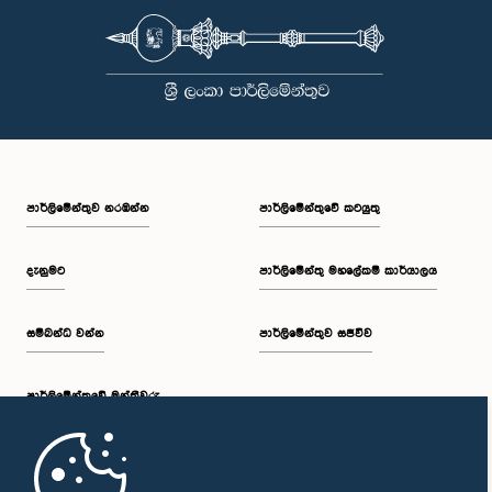
පාර්ලි‌මේන්තුව නරඹන්න
පාර්ලිමේන්තුවේ කටයුතු
දැනුමට
පාර්ලිමේන්තු මහලේකම් කාර්යාලය
සම්බන්ධ වන්න
පාර්ලිමේන්තුව සජීවීව
පාර්ලි‌මේන්තුවේ මන්ත්‍රීවරු
මුල් පිටුව