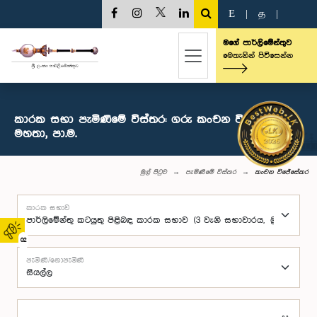
E
|
த
|
මගේ පාර්ලිමේන්තුව
මෙතැනින් පිවිසෙන්න
කාරක සභා පැමිණීමේ විස්තර: ගරු කංචන විජේසේකර
මහතා, පා.ම.
මුල් පිටුව
පැමිණීමේ විස්තර
කංචන විජේසේකර
කාරක සභාව
02
පැමිණි/නොපැමිණි