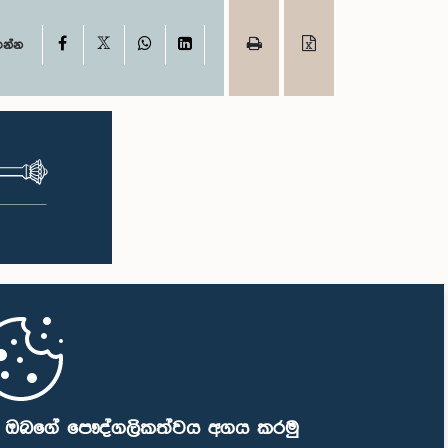
X
Facebook
WhatsApp
LinkedIn
ගන්න
ි ඔබගේ පෞද්ගලිකත්වය අගය කරමු