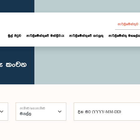
පාර්ලි‌මේන්තු
මුල් පිටුව
පාර්ලි‌මේන්තුවේ මන්ත්‍රීවරු
පාර්ලිමේන්තුවේ කටයුතු
පාර්ලිමේන්තු මහලේක
රු කංචන
පැමිණි/නොපැමිණි
දින සිට (YYYY-MM-DD)