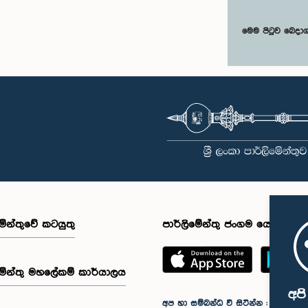
මෙම පිටුව බෙදා
මේන්තුවේ කටයුතු
පාර්ලිමේන්තු ජංගම යෙදුම
මේන්තු මහලේකම් කාර්යාලය
අප
අප හා සම්බන්ධ වී සිටින්න :