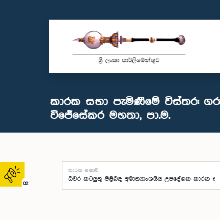
කාරක සභා පැමිණීමේ විස්තර: ග
විජේසේකර මහතා, පා.ම.
කාරක සභාව
02