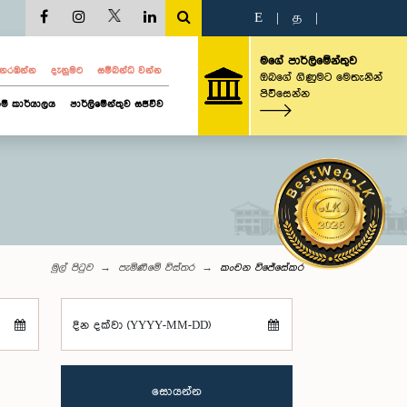
E
|
த
|
මගේ පාර්ලිමේන්තුව
ව නරඹන්න
දැනුමට
සම්බන්ධ වන්න
ඔබගේ ගිණුමට මෙතැනින්
පිවිසෙන්න
ම් කාර්යාලය
පාර්ලිමේන්තුව සජීවීව
මුල් පිටුව
පැමිණීමේ විස්තර
කංචන විජේසේකර
දින දක්වා (YYYY-MM-DD)
සොයන්න