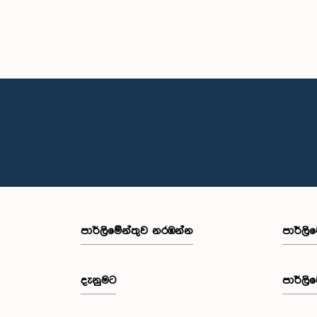
පාර්ලි‌මේන්තුව නරඹන්න
පාර්ලි
දැනුමට
පාර්ලි