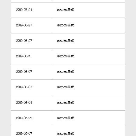
2019-07-24
නොපැමිණි
2019-06-27
නොපැමිණි
2019-06-27
නොපැමිණි
2019-06-11
නොපැමිණි
2019-06-07
නොපැමිණි
2019-06-07
නොපැමිණි
2019-06-04
නොපැමිණි
2019-05-22
නොපැමිණි
2019-05-07
නොපැමිණි