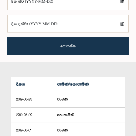
දින සිට (YYYY-MM-DD)
දින දක්වා (YYYY-MM-DD)
සොයන්න
දිනය
පැමිණි/නොපැමිණි
2019-08-23
පැමිණි
2019-08-20
නොපැමිණි
2019-08-01
පැමිණි