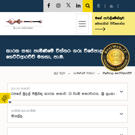
E
|
த
|
මගේ පාර්ලිමේන්තුව
මෙතැනින් පිවිසෙන්න
කාරක සභා පැමිණීමේ විස්තර: ගරු විජේපාල
හෙට්ටිආරච්චි මහතා, පා.ම.
මුල් පිටුව
පැමිණීමේ විස්තර
විජේපාල හෙට්ටිආරච්චි
කාරක සභාව
02
පැමිණි/නොපැමිණි