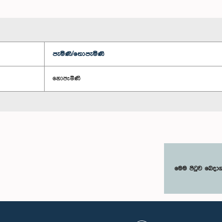
පැමිණි/නොපැමිණි
නොපැමිණි
මෙම පිටුව බෙදා