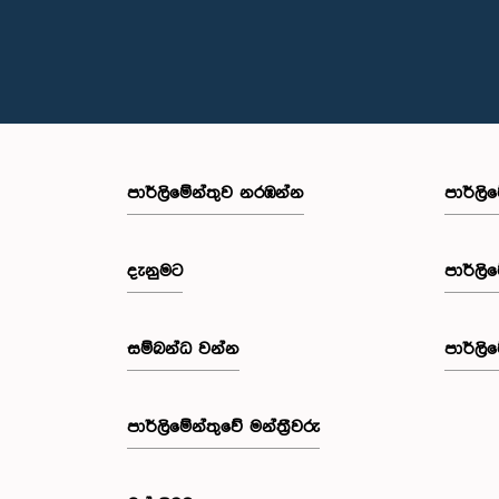
පාර්ලි‌මේන්තුව නරඹන්න
පාර්ලි
දැනුමට
පාර්ලි
සම්බන්ධ වන්න
පාර්ලි
පාර්ලි‌මේන්තුවේ මන්ත්‍රීවරු