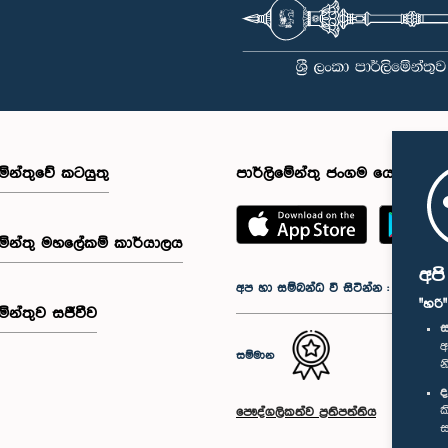
මේන්තුවේ කටයුතු
පාර්ලිමේන්තු ජංගම යෙදුම
මේන්තු මහලේකම් කාර්යාලය
අප
අප හා සම්බන්ධ වී සිටින්න :
"හරි
මේන්තුව සජීවීව
ස
අ
සම්මාන
න
ද
ක
පෞද්ගලිකත්ව ප්‍රතිපත්තිය
ස