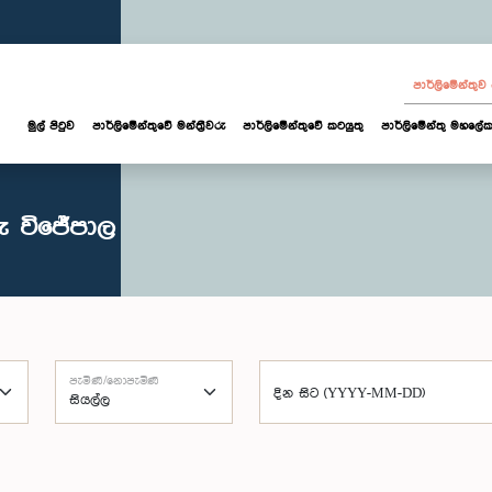
පාර්ලි‌මේන්තු
මුල් පිටුව
පාර්ලි‌මේන්තුවේ මන්ත්‍රීවරු
පාර්ලිමේන්තුවේ කටයුතු
පාර්ලිමේන්තු මහලේක
ු විජේපාල
පැමිණි/නොපැමිණි
දින සිට (YYYY-MM-DD)