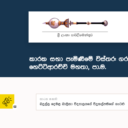
කාරක සභා පැමිණීමේ විස්තර: ගර
හෙට්ටිආරච්චි මහතා, පා.ම.
කාරක සභාව
02