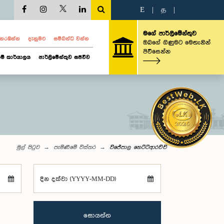
E
|
த
|
මගේ පාර්ලිමේන්තුව
ව නරඹන්න
දැනුමට
සම්බන්ධ වන්න
ඔබගේ ගිණුමට මෙතැනින්
පිවිසෙන්න
ම් කාර්යාලය
පාර්ලිමේන්තුව සජීවීව
මුල් පිටුව
පැමිණීමේ විස්තර
විජේපාල හෙට්ටිආරච්චි
දින දක්වා (YYYY-MM-DD)
සොයන්න