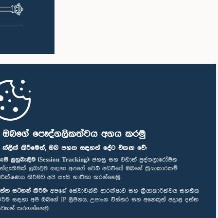
ි ඔබගේ පෞද්ගලිකත්වය අගය කරමු
" ක්ලික් කිරීමෙන්, ඔබ පහත සඳහන් දේට එකඟ වේ:
ැසි ලුහුබැඳීම (Session Tracking):
පහසු සහ වඩාත් පුද්ගලාරෝපිත
ත්දැකීමක් ලබාදීම සඳහා අපගේ වෙබ් අඩවියේ ඔබගේ ක්‍රියාකාරකම්
ිරීක්ෂණය කිරීමට අපි සැසි භාවිතා කරන්නෙමු.
ත්ත සටහන් කිරීම:
අපගේ සේවාවන්හි ආරක්ෂාව සහ ක්‍රියාකාරීත්වය සහතික
ිරීම සඳහා අපි ඔබගේ IP ලිපිනය, උපාංග විස්තර සහ අනෙකුත් අදාළ දත්ත
ටහන් කරගන්නෙමු.