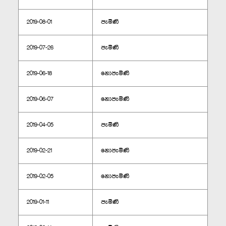
2019-08-01
පැමිණි
2019-07-26
පැමිණි
2019-06-18
නොපැමිණි
2019-06-07
නොපැමිණි
2019-04-05
පැමිණි
2019-02-21
නොපැමිණි
2019-02-05
නොපැමිණි
2019-01-11
පැමිණි