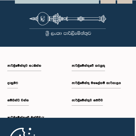
පාර්ලි‌මේන්තුව නරඹන්න
පාර්ලිමේන්තුවේ කටයුතු
දැනුමට
පාර්ලිමේන්තු මහලේකම් කාර්යාලය
සම්බන්ධ වන්න
පාර්ලිමේන්තුව සජීවීව
පාර්ලි‌මේන්තුවේ මන්ත්‍රීවරු
මුල් පිටුව