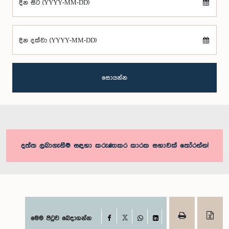
දින සිට (YYYY-MM-DD)
දින දක්වා (YYYY-MM-DD)
සොයන්න
දත්ත ලබාගැනීම සඳහා කරුණාකර කාරක සභාවක් තෝරන්න!
Facebook
මෙම පිටුව බෙදාගන්න
X
WhatsApp
LinkedIn