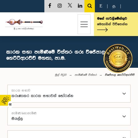
E
|
த
|
මගේ පාර්ලිමේන්තුව
මෙතැනින් පිවිසෙන්න
කාරක සභා පැමිණීමේ විස්තර: ගරු විජේපාල
හෙට්ටිආරච්චි මහතා, පා.ම.
මුල් පිටුව
පැමිණීමේ විස්තර
විජේපාල හෙට්ටිආරච්චි
කාරක සභාව
02
පැමිණි/නොපැමිණි