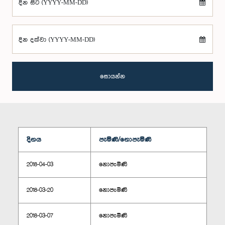
දින සිට (YYYY-MM-DD)
දින දක්වා (YYYY-MM-DD)
සොයන්න
දිනය
පැමිණි/නොපැමිණි
2018-04-03
නොපැමිණි
2018-03-20
නොපැමිණි
2018-03-07
නොපැමිණි