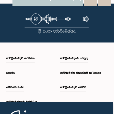
X
WhatsApp
LinkedIn
පාර්ලි‌මේන්තුව නරඹන්න
පාර්ලිමේන්තුවේ කටයුතු
දැනුමට
පාර්ලිමේන්තු මහලේකම් කාර්යාලය
සම්බන්ධ වන්න
පාර්ලිමේන්තුව සජීවීව
පාර්ලි‌මේන්තුවේ මන්ත්‍රීවරු