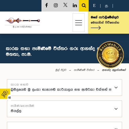
E
|
த
|
මගේ පාර්ලිමේන්තුව
මෙතැනින් පිවිසෙන්න
කාරක සභා පැමිණීමේ විස්තර: ගරු ආනන්ද අලුත්ගමගේ
මහතා, පා.ම.
මුල් පිටුව
පැමිණීමේ විස්තර
ආනන්ද අලුත්ගමගේ
කාරක සභාව
02
පැමිණි/නොපැමිණි