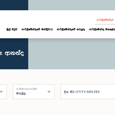
පාර්ලි‌මේන්තු
මුල් පිටුව
පාර්ලි‌මේන්තුවේ මන්ත්‍රීවරු
පාර්ලිමේන්තුවේ කටයුතු
පාර්ලිමේන්තු මහලේක
රු ආනන්ද
පැමිණි/නොපැමිණි
දින සිට (YYYY-MM-DD)