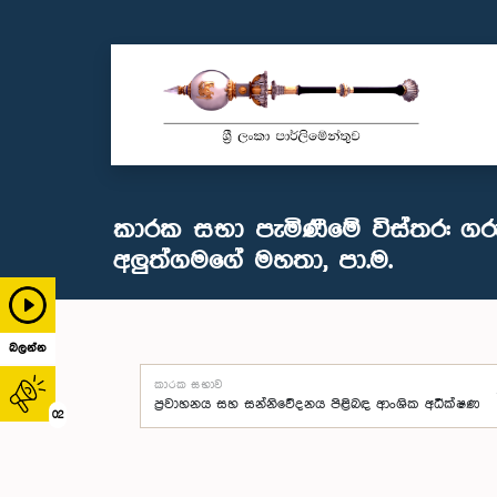
කාරක සභා පැමිණීමේ විස්තර: ග
අලුත්ගමගේ මහතා, පා.ම.
බලන්න
කාරක සභාව
02