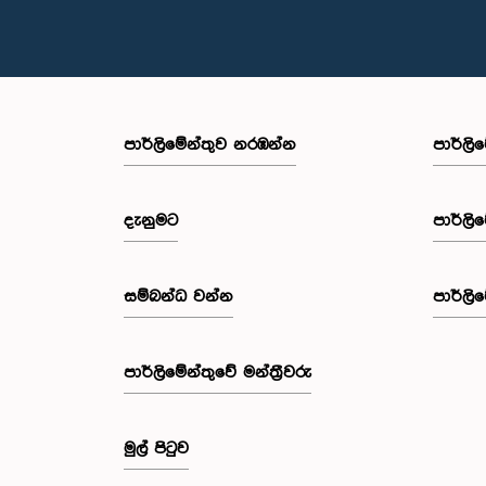
පාර්ලි‌මේන්තුව නරඹන්න
පාර්ලි
දැනුමට
පාර්ලි
සම්බන්ධ වන්න
පාර්ලි
පාර්ලි‌මේන්තුවේ මන්ත්‍රීවරු
මුල් පිටුව