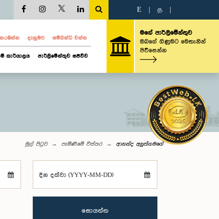
E
|
த
|
මගේ පාර්ලිමේන්තුව
ව නරඹන්න
දැනුමට
සම්බන්ධ වන්න
ඔබගේ ගිණුමට මෙතැනින්
පිවිසෙන්න
ම් කාර්යාලය
පාර්ලිමේන්තුව සජීවීව
මුල් පිටුව
පැමිණීමේ විස්තර
ආනන්ද අලුත්ගමගේ
දින දක්වා (YYYY-MM-DD)
සොයන්න