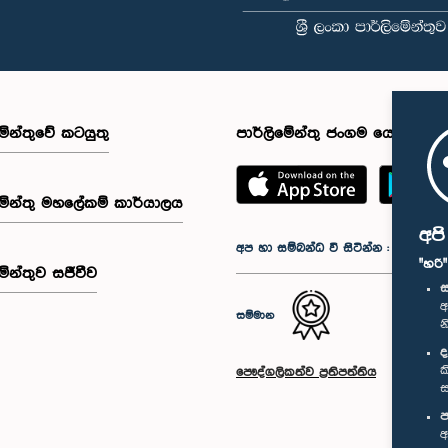
මේන්තුවේ කටයුතු
පාර්ලිමේන්තු ජංගම යෙදුම
මේන්තු මහලේකම් කාර්යාලය
අප
අප හා සම්බන්ධ වී සිටින්න :
"හරි
මේන්තුව සජීවීව
ස
අ
සම්මාන
න
ද
ක
පෞද්ගලිකත්ව ප්‍රතිපත්තිය
ස
ප
අ