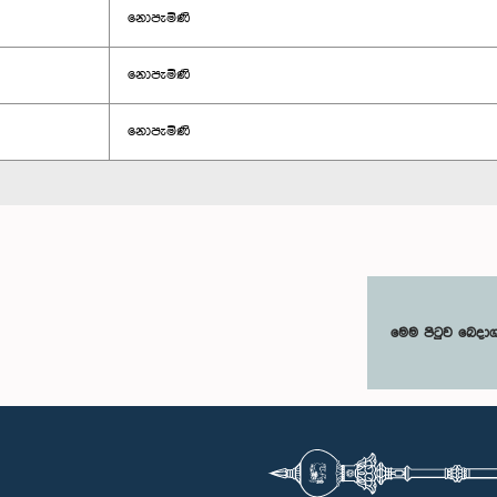
නොපැමිණි
නොපැමිණි
නොපැමිණි
මෙම පිටුව බෙදා