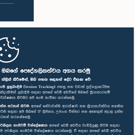
ි ඔබගේ පෞද්ගලිකත්වය අගය කරමු
" ක්ලික් කිරීමෙන්, ඔබ පහත සඳහන් දේට එකඟ වේ:
ැසි ලුහුබැඳීම (Session Tracking):
පහසු සහ වඩාත් පුද්ගලාරෝපිත
ත්දැකීමක් ලබාදීම සඳහා අපගේ වෙබ් අඩවියේ ඔබගේ ක්‍රියාකාරකම්
ිරීක්ෂණය කිරීමට අපි සැසි භාවිතා කරන්නෙමු.
ත්ත සටහන් කිරීම:
අපගේ සේවාවන්හි ආරක්ෂාව සහ ක්‍රියාකාරීත්වය සහතික
ිරීම සඳහා අපි ඔබගේ IP ලිපිනය, උපාංග විස්තර සහ අනෙකුත් අදාළ දත්ත
ටහන් කරගන්නෙමු.
රිශීලක හැසිරීම් විශ්ලේෂණය:
අපගේ වෙබ් අඩවිය වැඩිදියුණු කිරීම සඳහා
පි පරිශීලක හැසිරීම විශ්ලේෂණය කරන්නෙමු. ඒ සඳහා අපගේ වෙබ් අඩවිය