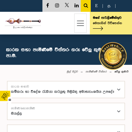
E
|
த
|
මගේ පාර්ලිමේන්තුව
මෙතැනින් පිවිසෙන්න
කාරක සභා පැමිණීමේ විස්තර: ගරු වේලු කුමාර් මහතා,
පා.ම.
මුල් පිටුව
පැමිණීමේ විස්තර
වේලු කුමාර්
කාරක සභාව
02
පැමිණි/නොපැමිණි