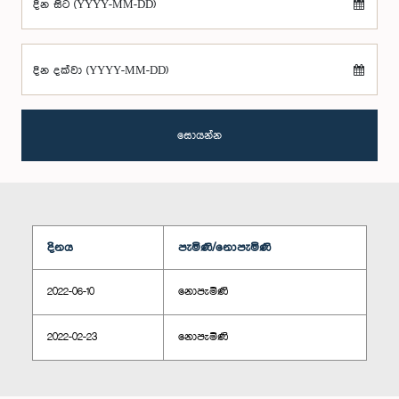
දින සිට (YYYY-MM-DD)
දින දක්වා (YYYY-MM-DD)
සොයන්න
දිනය
පැමිණි/නොපැමිණි
2022-06-10
නොපැමිණි
2022-02-23
නොපැමිණි