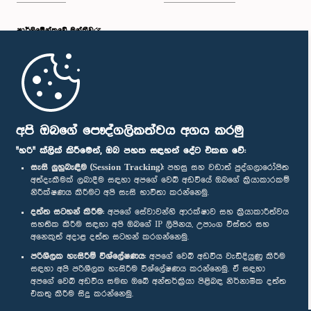
පාර්ලි‌මේන්තුවේ මන්ත්‍රීවරු
මුල් පිටුව
පාර්ලිමේන්තු ජංගම යෙදුම
අපි ඔබගේ පෞද්ගලිකත්වය අගය කරමු
"හරි" ක්ලික් කිරීමෙන්, ඔබ පහත සඳහන් දේට එකඟ වේ:
සැසි ලුහුබැඳීම (Session Tracking):
පහසු සහ වඩාත් පුද්ගලාරෝපිත
අත්දැකීමක් ලබාදීම සඳහා අපගේ වෙබ් අඩවියේ ඔබගේ ක්‍රියාකාරකම්
නිරීක්ෂණය කිරීමට අපි සැසි භාවිතා කරන්නෙමු.
අප හා සම්බන්ධ වී සිටින්න :
දත්ත සටහන් කිරීම:
අපගේ සේවාවන්හි ආරක්ෂාව සහ ක්‍රියාකාරීත්වය
සහතික කිරීම සඳහා අපි ඔබගේ IP ලිපිනය, උපාංග විස්තර සහ
අනෙකුත් අදාළ දත්ත සටහන් කරගන්නෙමු.
සම්මාන
පරිශීලක හැසිරීම් විශ්ලේෂණය:
අපගේ වෙබ් අඩවිය වැඩිදියුණු කිරීම
සඳහා අපි පරිශීලක හැසිරීම විශ්ලේෂණය කරන්නෙමු. ඒ සඳහා
අපගේ වෙබ් අඩවිය සමඟ ඔබේ අන්තර්ක්‍රියා පිළිබඳ නිර්නාමික දත්ත
පෞද්ගලිකත්ව ප්‍රතිපත්තිය
එකතු කිරීම සිදු කරන්නෙමු.