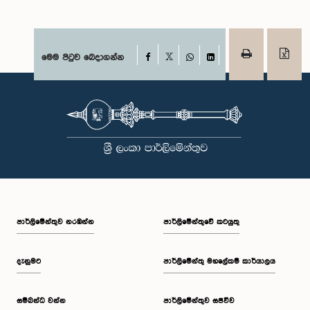
Facebook
මෙම පිටුව බෙදාගන්න
X
WhatsApp
LinkedIn
පාර්ලි‌මේන්තුව නරඹන්න
පාර්ලිමේන්තුවේ කටයුතු
දැනුමට
පාර්ලිමේන්තු මහලේකම් කාර්යාලය
සම්බන්ධ වන්න
පාර්ලිමේන්තුව සජීවීව