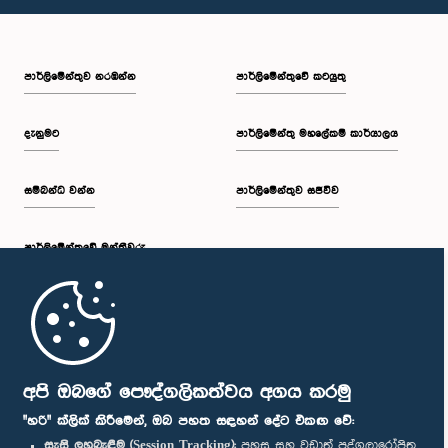
පාර්ලි‌මේන්තුව නරඹන්න
පාර්ලිමේන්තුවේ කටයුතු
දැනුමට
පාර්ලිමේන්තු මහලේකම් කාර්යාලය
සම්බන්ධ වන්න
පාර්ලිමේන්තුව සජීවීව
පාර්ලි‌මේන්තුවේ මන්ත්‍රීවරු
මුල් පිටුව
පාර්ලිමේන්තු ජංගම යෙදුම
අපි ඔබගේ පෞද්ගලිකත්වය අගය කරමු
"හරි" ක්ලික් කිරීමෙන්, ඔබ පහත සඳහන් දේට එකඟ වේ:
සැසි ලුහුබැඳීම (Session Tracking):
පහසු සහ වඩාත් පුද්ගලාරෝපිත