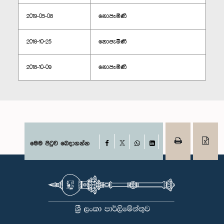
2019-05-08
නොපැමිණි
2018-10-25
නොපැමිණි
2018-10-09
නොපැමිණි
Facebook
මෙම පිටුව බෙදාගන්න
X
WhatsApp
LinkedIn