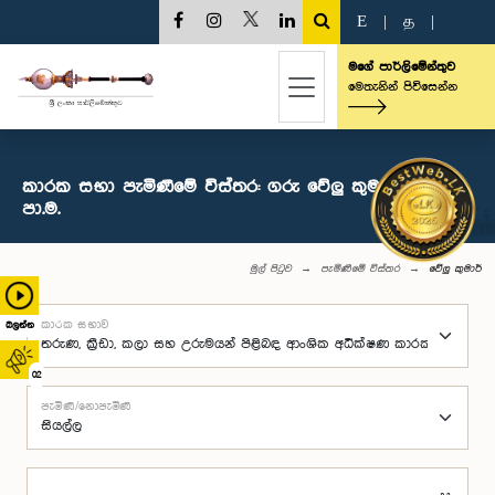
E
|
த
|
මගේ පාර්ලිමේන්තුව
මෙතැනින් පිවිසෙන්න
කාරක සභා පැමිණීමේ විස්තර: ගරු වේලු කුමාර් මහතා,
පා.ම.
මුල් පිටුව
පැමිණීමේ විස්තර
වේලු කුමාර්
කාරක සභාව
බලන්න
02
පැමිණි/නොපැමිණි