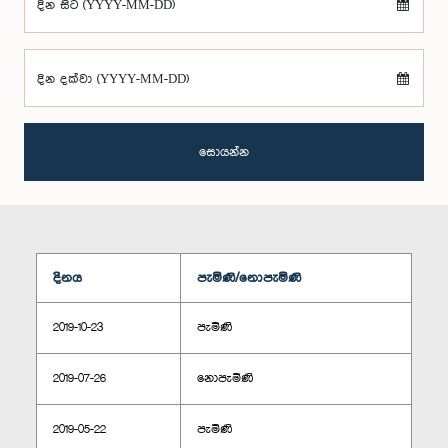
දින සිට (YYYY-MM-DD)
දින දක්වා (YYYY-MM-DD)
සොයන්න
දිනය
පැමිණි/නොපැමිණි
2019-10-23
පැමිණි
2019-07-26
නොපැමිණි
2019-05-22
පැමිණි