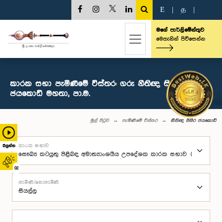
E
|
த
|
මගේ පාර්ලිමේන්තුව
මෙතැනින් පිවිසෙන්න
කාරක සභා පැමිණීමේ විස්තර: ගරු නීතිඥ සිසිර
ජයකොඩි මහතා, පා.ම.
මුල් පිටුව
පැමිණීමේ විස්තර
නීතිඥ සිසිර ජයකොඩි
කාරක සභාව
බලන්න
02
පැමිණි/නොපැමිණි