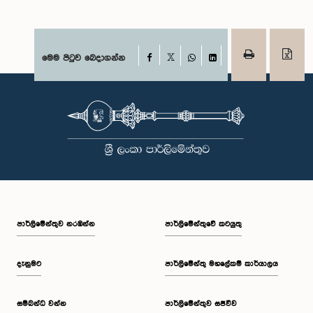
Facebook
මෙම පිටුව බෙදාගන්න
X
WhatsApp
LinkedIn
පාර්ලි‌මේන්තුව නරඹන්න
පාර්ලිමේන්තුවේ කටයුතු
දැනුමට
පාර්ලිමේන්තු මහලේකම් කාර්යාලය
සම්බන්ධ වන්න
පාර්ලිමේන්තුව සජීවීව