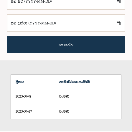
දින සිට (YYYY-MM-DD)
දින දක්වා (YYYY-MM-DD)
සොයන්න
දිනය
පැමිණි/නොපැමිණි
2023-07-19
පැමිණි
2023-04-27
පැමිණි