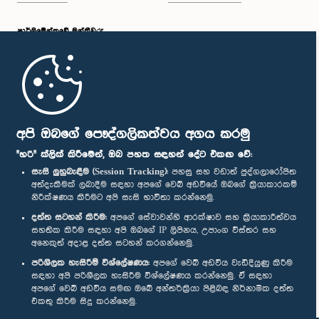
පාර්ලි‌මේන්තුවේ මන්ත්‍රීවරු
මුල් පිටුව
පාර්ලිමේන්තු ජංගම යෙදුම
අපි ඔබගේ පෞද්ගලිකත්වය අගය කරමු
"හරි" ක්ලික් කිරීමෙන්, ඔබ පහත සඳහන් දේට එකඟ වේ:
සැසි ලුහුබැඳීම (Session Tracking):
පහසු සහ වඩාත් පුද්ගලාරෝපිත
අත්දැකීමක් ලබාදීම සඳහා අපගේ වෙබ් අඩවියේ ඔබගේ ක්‍රියාකාරකම්
නිරීක්ෂණය කිරීමට අපි සැසි භාවිතා කරන්නෙමු.
අප හා සම්බන්ධ වී සිටින්න :
දත්ත සටහන් කිරීම:
අපගේ සේවාවන්හි ආරක්ෂාව සහ ක්‍රියාකාරීත්වය
සහතික කිරීම සඳහා අපි ඔබගේ IP ලිපිනය, උපාංග විස්තර සහ
අනෙකුත් අදාළ දත්ත සටහන් කරගන්නෙමු.
සම්මාන
පරිශීලක හැසිරීම් විශ්ලේෂණය:
අපගේ වෙබ් අඩවිය වැඩිදියුණු කිරීම
සඳහා අපි පරිශීලක හැසිරීම විශ්ලේෂණය කරන්නෙමු. ඒ සඳහා
අපගේ වෙබ් අඩවිය සමඟ ඔබේ අන්තර්ක්‍රියා පිළිබඳ නිර්නාමික දත්ත
පෞද්ගලිකත්ව ප්‍රතිපත්තිය
එකතු කිරීම සිදු කරන්නෙමු.