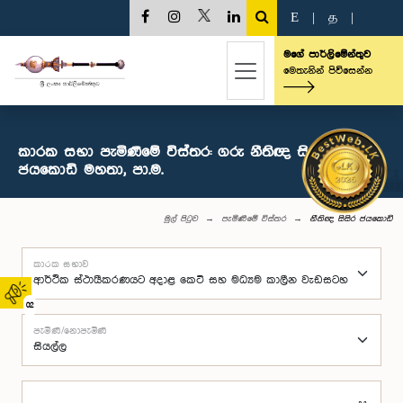
E
|
த
|
මගේ පාර්ලිමේන්තුව
මෙතැනින් පිවිසෙන්න
කාරක සභා පැමිණීමේ විස්තර: ගරු නීතිඥ සිසිර
ජයකොඩි මහතා, පා.ම.
මුල් පිටුව
පැමිණීමේ විස්තර
නීතිඥ සිසිර ජයකොඩි
කාරක සභාව
02
පැමිණි/නොපැමිණි