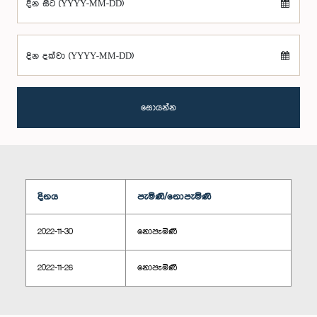
දින සිට (YYYY-MM-DD)
දින දක්වා (YYYY-MM-DD)
සොයන්න
දිනය
පැමිණි/නොපැමිණි
2022-11-30
නොපැමිණි
2022-11-26
නොපැමිණි