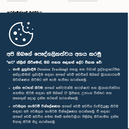
පාර්ලි‌මේන්තුවේ මන්ත්‍රීවරු
මුල් පිටුව
පාර්ලිමේන්තු ජංගම යෙදුම
අපි ඔබගේ පෞද්ගලිකත්වය අගය කරමු
"හරි" ක්ලික් කිරීමෙන්, ඔබ පහත සඳහන් දේට එකඟ වේ:
සැසි ලුහුබැඳීම (Session Tracking):
පහසු සහ වඩාත් පුද්ගලාරෝපිත
අත්දැකීමක් ලබාදීම සඳහා අපගේ වෙබ් අඩවියේ ඔබගේ ක්‍රියාකාරකම්
නිරීක්ෂණය කිරීමට අපි සැසි භාවිතා කරන්නෙමු.
අප හා සම්බන්ධ වී සිටින්න :
දත්ත සටහන් කිරීම:
අපගේ සේවාවන්හි ආරක්ෂාව සහ ක්‍රියාකාරීත්වය
සහතික කිරීම සඳහා අපි ඔබගේ IP ලිපිනය, උපාංග විස්තර සහ
අනෙකුත් අදාළ දත්ත සටහන් කරගන්නෙමු.
සම්මාන
පරිශීලක හැසිරීම් විශ්ලේෂණය:
අපගේ වෙබ් අඩවිය වැඩිදියුණු කිරීම
සඳහා අපි පරිශීලක හැසිරීම විශ්ලේෂණය කරන්නෙමු. ඒ සඳහා
අපගේ වෙබ් අඩවිය සමඟ ඔබේ අන්තර්ක්‍රියා පිළිබඳ නිර්නාමික දත්ත
පෞද්ගලිකත්ව ප්‍රතිපත්තිය
එකතු කිරීම සිදු කරන්නෙමු.