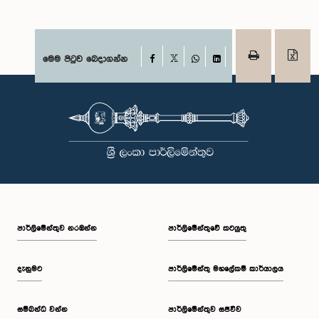
Facebook
මෙම පිටුව බෙදාගන්න
X
WhatsApp
LinkedIn
පාර්ලි‌මේන්තුව නරඹන්න
පාර්ලිමේන්තුවේ කටයුතු
දැනුමට
පාර්ලිමේන්තු මහලේකම් කාර්යාලය
සම්බන්ධ වන්න
පාර්ලිමේන්තුව සජීවීව