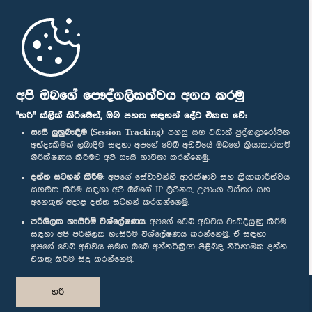
මුල් පිටුව
පාර්ලිමේන්තු ජංගම යෙදුම
අපි ඔබගේ පෞද්ගලිකත්වය අගය කරමු
"හරි" ක්ලික් කිරීමෙන්, ඔබ පහත සඳහන් දේට එකඟ වේ:
සැසි ලුහුබැඳීම (Session Tracking):
පහසු සහ වඩාත් පුද්ගලාරෝපිත
අත්දැකීමක් ලබාදීම සඳහා අපගේ වෙබ් අඩවියේ ඔබගේ ක්‍රියාකාරකම්
නිරීක්ෂණය කිරීමට අපි සැසි භාවිතා කරන්නෙමු.
අප හා සම්බන්ධ වී සිටින්න :
දත්ත සටහන් කිරීම:
අපගේ සේවාවන්හි ආරක්ෂාව සහ ක්‍රියාකාරීත්වය
සහතික කිරීම සඳහා අපි ඔබගේ IP ලිපිනය, උපාංග විස්තර සහ
අනෙකුත් අදාළ දත්ත සටහන් කරගන්නෙමු.
සම්මාන
පරිශීලක හැසිරීම් විශ්ලේෂණය:
අපගේ වෙබ් අඩවිය වැඩිදියුණු කිරීම
සඳහා අපි පරිශීලක හැසිරීම විශ්ලේෂණය කරන්නෙමු. ඒ සඳහා
අපගේ වෙබ් අඩවිය සමඟ ඔබේ අන්තර්ක්‍රියා පිළිබඳ නිර්නාමික දත්ත
පෞද්ගලිකත්ව ප්‍රතිපත්තිය
එකතු කිරීම සිදු කරන්නෙමු.
© ශ්‍රී ලංකා පාර්ලි‌මේන්තුව.
හරි
සියලු හිමිකම් ඇවිරිණි.
නිර්මාණය සහ සංවර්ධනය
TekGeeks