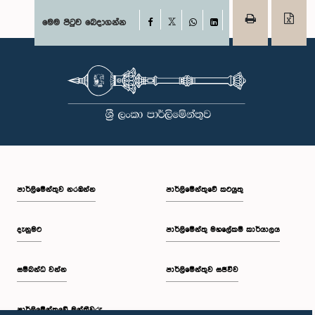
Facebook
මෙම පිටුව බෙදාගන්න
X
WhatsApp
LinkedIn
පාර්ලි‌මේන්තුව නරඹන්න
පාර්ලිමේන්තුවේ කටයුතු
දැනුමට
පාර්ලිමේන්තු මහලේකම් කාර්යාලය
සම්බන්ධ වන්න
පාර්ලිමේන්තුව සජීවීව
පාර්ලි‌මේන්තුවේ මන්ත්‍රීවරු