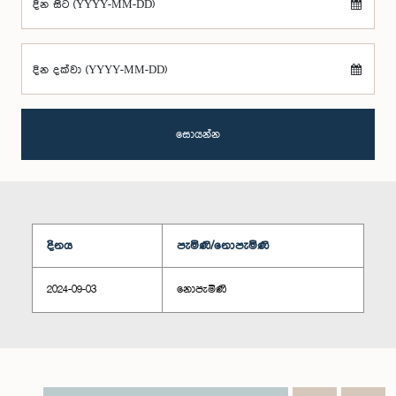
දින සිට (YYYY-MM-DD)
දින දක්වා (YYYY-MM-DD)
සොයන්න
දිනය
පැමිණි/නොපැමිණි
2024-09-03
නොපැමිණි