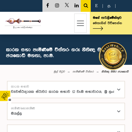
E
|
த
|
මගේ පාර්ලිමේන්තුව
මෙතැනින් පිවිසෙන්න
කාරක සභා පැමිණීමේ විස්තර: ගරු නීතිඥ සිසිර
ජයකොඩි මහතා, පා.ම.
මුල් පිටුව
පැමිණීමේ විස්තර
නීතිඥ සිසිර ජයකොඩි
කාරක සභාව
02
පැමිණි/නොපැමිණි