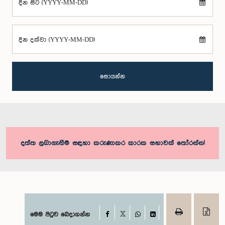
දින සිට (YYYY-MM-DD)
දින දක්වා (YYYY-MM-DD)
සොයන්න
දත්ත ලබාගැනීම සඳහා කරුණාකර කාරක සභාවක් තෝරන්න!
Facebook
මෙම පිටුව බෙදාගන්න
X
WhatsApp
LinkedIn