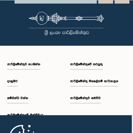
පාර්ලි‌මේන්තුව නරඹන්න
පාර්ලිමේන්තුවේ කටයුතු
දැනුමට
පාර්ලිමේන්තු මහලේකම් කාර්යාලය
සම්බන්ධ වන්න
පාර්ලිමේන්තුව සජීවීව
පාර්ලි‌මේන්තුවේ මන්ත්‍රීවරු
මුල් පිටුව