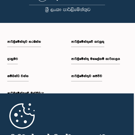
පාර්ලි‌මේන්තුව නරඹන්න
පාර්ලිමේන්තුවේ කටයුතු
දැනුමට
පාර්ලිමේන්තු මහලේකම් කාර්යාලය
සම්බන්ධ වන්න
පාර්ලිමේන්තුව සජීවීව
පාර්ලි‌මේන්තුවේ මන්ත්‍රීවරු
මුල් පිටුව