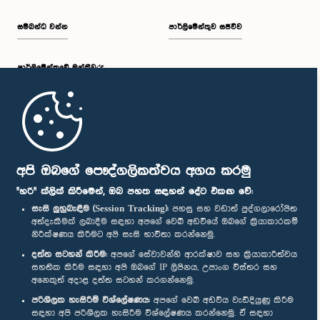
සම්බන්ධ වන්න
පාර්ලිමේන්තුව සජීවීව
පාර්ලි‌මේන්තුවේ මන්ත්‍රීවරු
මුල් පිටුව
පාර්ලිමේන්තු ජංගම යෙදුම
අපි ඔබගේ පෞද්ගලිකත්වය අගය කරමු
"හරි" ක්ලික් කිරීමෙන්, ඔබ පහත සඳහන් දේට එකඟ වේ:
සැසි ලුහුබැඳීම (Session Tracking):
පහසු සහ වඩාත් පුද්ගලාරෝපිත
අත්දැකීමක් ලබාදීම සඳහා අපගේ වෙබ් අඩවියේ ඔබගේ ක්‍රියාකාරකම්
නිරීක්ෂණය කිරීමට අපි සැසි භාවිතා කරන්නෙමු.
අප හා සම්බන්ධ වී සිටින්න :
දත්ත සටහන් කිරීම:
අපගේ සේවාවන්හි ආරක්ෂාව සහ ක්‍රියාකාරීත්වය
සහතික කිරීම සඳහා අපි ඔබගේ IP ලිපිනය, උපාංග විස්තර සහ
අනෙකුත් අදාළ දත්ත සටහන් කරගන්නෙමු.
සම්මාන
පරිශීලක හැසිරීම් විශ්ලේෂණය:
අපගේ වෙබ් අඩවිය වැඩිදියුණු කිරීම
සඳහා අපි පරිශීලක හැසිරීම විශ්ලේෂණය කරන්නෙමු. ඒ සඳහා