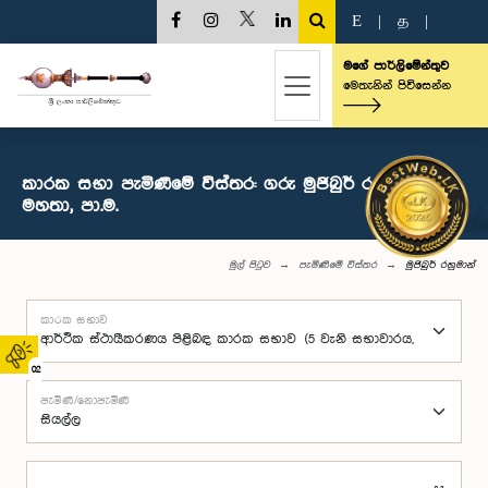
E
|
த
|
මගේ පාර්ලිමේන්තුව
මෙතැනින් පිවිසෙන්න
කාරක සභා පැමිණීමේ විස්තර: ගරු මුජිබුර් රහුමාන්
මහතා, පා.ම.
මුල් පිටුව
පැමිණීමේ විස්තර
මුජිබුර් රහුමාන්
කාරක සභාව
02
පැමිණි/නොපැමිණි