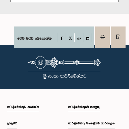
Facebook
මෙම පිටුව බෙදාගන්න
X
WhatsApp
LinkedIn
පාර්ලි‌මේන්තුව නරඹන්න
පාර්ලිමේන්තුවේ කටයුතු
දැනුමට
පාර්ලිමේන්තු මහලේකම් කාර්යාලය