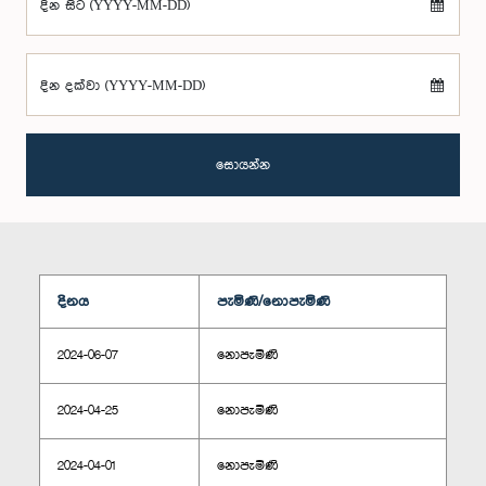
දින සිට (YYYY-MM-DD)
දින දක්වා (YYYY-MM-DD)
සොයන්න
දිනය
පැමිණි/නොපැමිණි
2024-06-07
නොපැමිණි
2024-04-25
නොපැමිණි
2024-04-01
නොපැමිණි