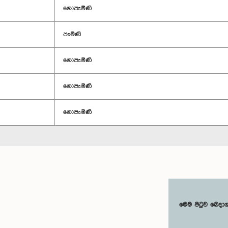
නොපැමිණි
පැමිණි
නොපැමිණි
නොපැමිණි
නොපැමිණි
මෙම පිටුව බෙදා