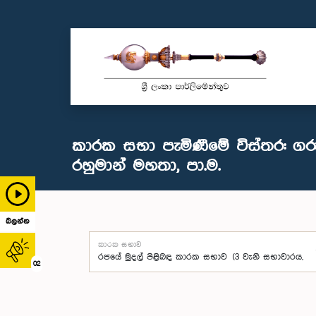
කාරක සභා පැමිණීමේ විස්තර: ගරු 
රහුමාන් මහතා, පා.ම.
බලන්න
කාරක සභාව
02