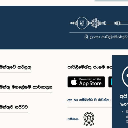
මේන්තුවේ කටයුතු
පාර්ලිමේන්තු ජංගම යෙදුම
මේන්තු මහලේකම් කාර්යාලය
අප
අප හා සම්බන්ධ වී සිටින්න :
"හරි
මේන්තුව සජීවීව
ස
අ
සම්මාන
න