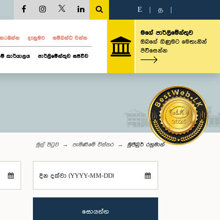
E
|
த
|
මගේ පාර්ලිමේන්තුව
ව නරඹන්න
දැනුමට
සම්බන්ධ වන්න
ඔබගේ ගිණුමට මෙතැනින්
පිවිසෙන්න
ම් කාර්යාලය
පාර්ලිමේන්තුව සජීවීව
මුල් පිටුව
පැමිණීමේ විස්තර
මුජිබුර් රහුමාන්
දින දක්වා (YYYY-MM-DD)
සොයන්න