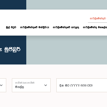
පාර්ලි‌මේන්තු
මුල් පිටුව
පාර්ලි‌මේන්තුවේ මන්ත්‍රීවරු
පාර්ලිමේන්තුවේ කටයුතු
පාර්ලිමේන්තු මහලේක
මුජිබුර්
පැමිණි/නොපැමිණි
දින සිට (YYYY-MM-DD)