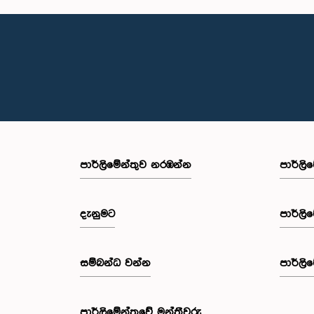
පාර්ලි‌මේන්තුව නරඹන්න
පාර්ලි
දැනුමට
පාර්ලි
සම්බන්ධ වන්න
පාර්ලි
පාර්ලි‌මේන්තුවේ මන්ත්‍රීවරු