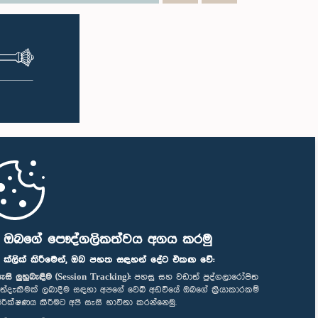
ි ඔබගේ පෞද්ගලිකත්වය අගය කරමු
" ක්ලික් කිරීමෙන්, ඔබ පහත සඳහන් දේට එකඟ වේ:
ැසි ලුහුබැඳීම (Session Tracking):
පහසු සහ වඩාත් පුද්ගලාරෝපිත
ත්දැකීමක් ලබාදීම සඳහා අපගේ වෙබ් අඩවියේ ඔබගේ ක්‍රියාකාරකම්
ිරීක්ෂණය කිරීමට අපි සැසි භාවිතා කරන්නෙමු.