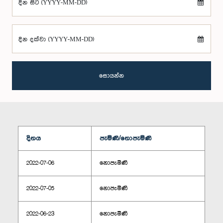
දින සිට (YYYY-MM-DD)
දින දක්වා (YYYY-MM-DD)
සොයන්න
දිනය
පැමිණි/නොපැමිණි
2022-07-06
නොපැමිණි
2022-07-05
නොපැමිණි
2022-06-23
නොපැමිණි