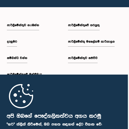
පාර්ලි‌මේන්තුව නරඹන්න
පාර්ලිමේන්තුවේ කටයුතු
දැනුමට
පාර්ලිමේන්තු මහලේකම් කාර්යාලය
සම්බන්ධ වන්න
පාර්ලිමේන්තුව සජීවීව
පාර්ලි‌මේන්තුවේ මන්ත්‍රීවරු
මුල් පිටුව
පාර්ලිමේන්තු ජංගම යෙදුම
අපි ඔබගේ පෞද්ගලිකත්වය අගය කරමු
"හරි" ක්ලික් කිරීමෙන්, ඔබ පහත සඳහන් දේට එකඟ වේ: