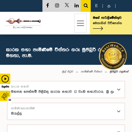
E
|
த
|
මගේ පාර්ලිමේන්තුව
මෙතැනින් පිවිසෙන්න
කාරක සභා පැමිණීමේ විස්තර: ගරු මුජිබුර් රහුමාන්
මහතා, පා.ම.
මුල් පිටුව
පැමිණීමේ විස්තර
මුජිබුර් රහුමාන්
කාරක සභාව
බලන්න
02
පැමිණි/නොපැමිණි