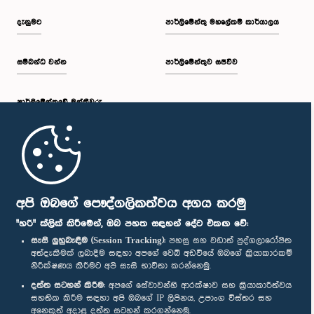
දැනුමට
පාර්ලිමේන්තු මහලේකම් කාර්යාලය
සම්බන්ධ වන්න
පාර්ලිමේන්තුව සජීවීව
පාර්ලි‌මේන්තුවේ මන්ත්‍රීවරු
මුල් පිටුව
පාර්ලිමේන්තු ජංගම යෙදුම
අපි ඔබගේ පෞද්ගලිකත්වය අගය කරමු
"හරි" ක්ලික් කිරීමෙන්, ඔබ පහත සඳහන් දේට එකඟ වේ:
සැසි ලුහුබැඳීම (Session Tracking):
පහසු සහ වඩාත් පුද්ගලාරෝපිත
අත්දැකීමක් ලබාදීම සඳහා අපගේ වෙබ් අඩවියේ ඔබගේ ක්‍රියාකාරකම්
නිරීක්ෂණය කිරීමට අපි සැසි භාවිතා කරන්නෙමු.
අප හා සම්බන්ධ වී සිටින්න :
දත්ත සටහන් කිරීම:
අපගේ සේවාවන්හි ආරක්ෂාව සහ ක්‍රියාකාරීත්වය
සහතික කිරීම සඳහා අපි ඔබගේ IP ලිපිනය, උපාංග විස්තර සහ
අනෙකුත් අදාළ දත්ත සටහන් කරගන්නෙමු.