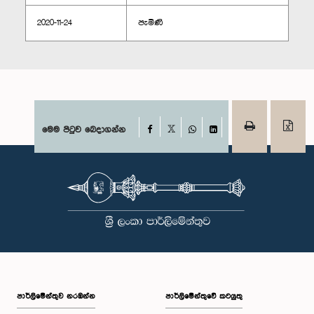
2020-11-24
පැමිණි
Facebook
මෙම පිටුව බෙදාගන්න
X
WhatsApp
LinkedIn
පාර්ලි‌මේන්තුව නරඹන්න
පාර්ලිමේන්තුවේ කටයුතු