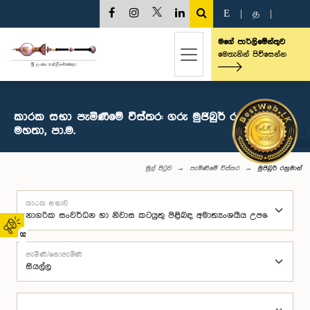
E
|
த
|
මගේ පාර්ලිමේන්තුව
මෙතැනින් පිවිසෙන්න
කාරක සභා පැමිණීමේ විස්තර: ගරු මුජිබුර් රහුමාන්
මහතා, පා.ම.
මුල් පිටුව
පැමිණීමේ විස්තර
මුජිබුර් රහුමාන්
කාරක සභාව
02
පැමිණි/නොපැමිණි