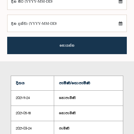
දින සිට (YYYY-MM-DD)
දින දක්වා (YYYY-MM-DD)
සොයන්න
දිනය
පැමිණි/නොපැමිණි
2021-11-24
නොපැමිණි
2021-05-18
නොපැමිණි
2021-03-24
පැමිණි