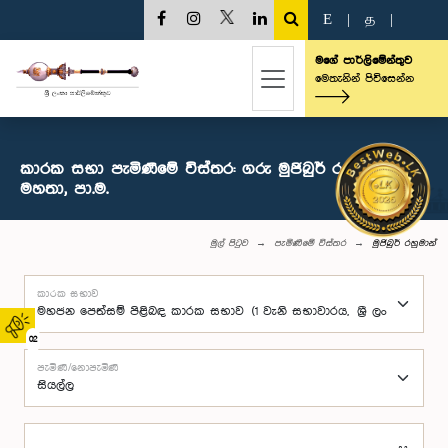
E
|
த
|
මගේ පාර්ලිමේන්තුව
මෙතැනින් පිවිසෙන්න
කාරක සභා පැමිණීමේ විස්තර: ගරු මුජිබුර් රහුමාන්
මහතා, පා.ම.
මුල් පිටුව
පැමිණීමේ විස්තර
මුජිබුර් රහුමාන්
කාරක සභාව
02
පැමිණි/නොපැමිණි