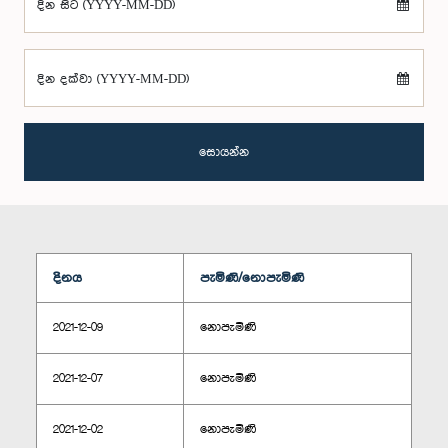
දින සිට (YYYY-MM-DD)
දින දක්වා (YYYY-MM-DD)
සොයන්න
දිනය
පැමිණි/නොපැමිණි
2021-12-09
නොපැමිණි
2021-12-07
නොපැමිණි
2021-12-02
නොපැමිණි