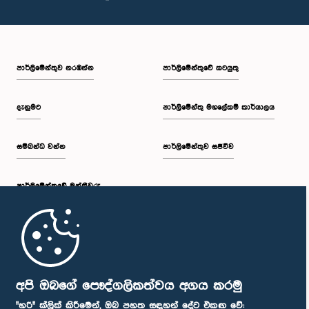
පාර්ලි‌මේන්තුව නරඹන්න
පාර්ලිමේන්තුවේ කටයුතු
දැනුමට
පාර්ලිමේන්තු මහලේකම් කාර්යාලය
සම්බන්ධ වන්න
පාර්ලිමේන්තුව සජීවීව
පාර්ලි‌මේන්තුවේ මන්ත්‍රීවරු
මුල් පිටුව
පාර්ලිමේන්තු ජංගම යෙදුම
අපි ඔබගේ පෞද්ගලිකත්වය අගය කරමු
"හරි" ක්ලික් කිරීමෙන්, ඔබ පහත සඳහන් දේට එකඟ වේ: