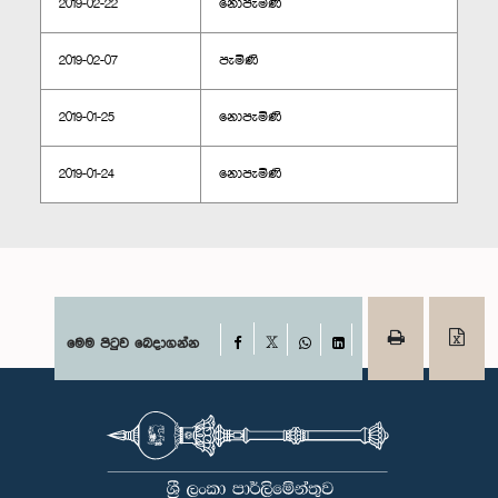
2019-02-22
නොපැමිණි
2019-02-07
පැමිණි
2019-01-25
නොපැමිණි
2019-01-24
නොපැමිණි
Facebook
මෙම පිටුව බෙදාගන්න
X
WhatsApp
LinkedIn