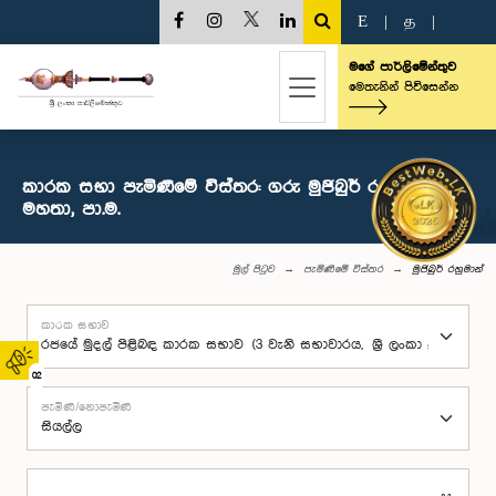
E
|
த
|
මගේ පාර්ලිමේන්තුව
මෙතැනින් පිවිසෙන්න
කාරක සභා පැමිණීමේ විස්තර: ගරු මුජිබුර් රහුමාන්
මහතා, පා.ම.
මුල් පිටුව
පැමිණීමේ විස්තර
මුජිබුර් රහුමාන්
කාරක සභාව
02
පැමිණි/නොපැමිණි