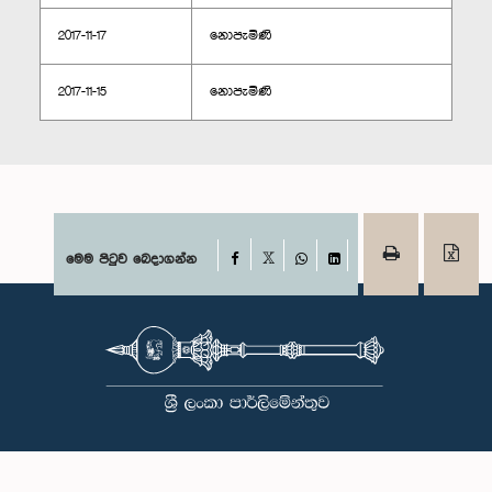
2017-11-17
නොපැමිණි
2017-11-15
නොපැමිණි
Facebook
මෙම පිටුව බෙදාගන්න
X
WhatsApp
LinkedIn