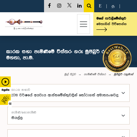
E
|
த
|
මගේ පාර්ලිමේන්තුව
මෙතැනින් පිවිසෙන්න
කාරක සභා පැමිණීමේ විස්තර: ගරු මුජිබුර් රහුමාන්
මහතා, පා.ම.
මුල් පිටුව
පැමිණීමේ විස්තර
මුජිබුර් රහුමාන්
කාරක සභාව
බලන්න
02
පැමිණි/නොපැමිණි