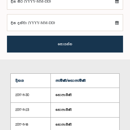
දින සිට (YYYY-MM-DD)
දින දක්වා (YYYY-MM-DD)
සොයන්න
දිනය
පැමිණි/නොපැමිණි
2017-11-30
නොපැමිණි
2017-11-23
නොපැමිණි
2017-11-18
නොපැමිණි