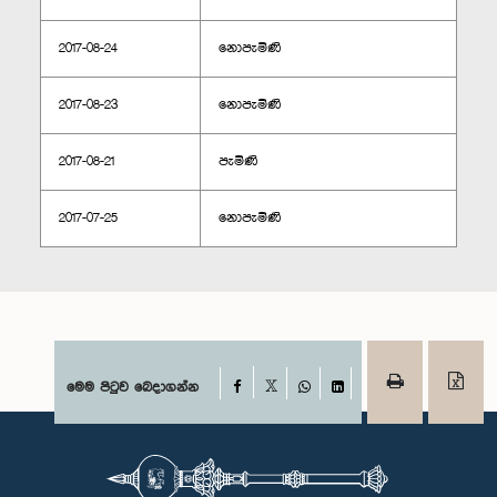
2017-08-24
නොපැමිණි
2017-08-23
නොපැමිණි
2017-08-21
පැමිණි
2017-07-25
නොපැමිණි
Facebook
මෙම පිටුව බෙදාගන්න
X
WhatsApp
LinkedIn