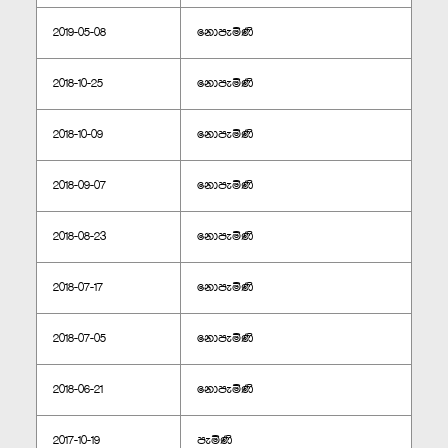
2019-05-08
නොපැමිණි
2018-10-25
නොපැමිණි
2018-10-09
නොපැමිණි
2018-09-07
නොපැමිණි
2018-08-23
නොපැමිණි
2018-07-17
නොපැමිණි
2018-07-05
නොපැමිණි
2018-06-21
නොපැමිණි
2017-10-19
පැමිණි