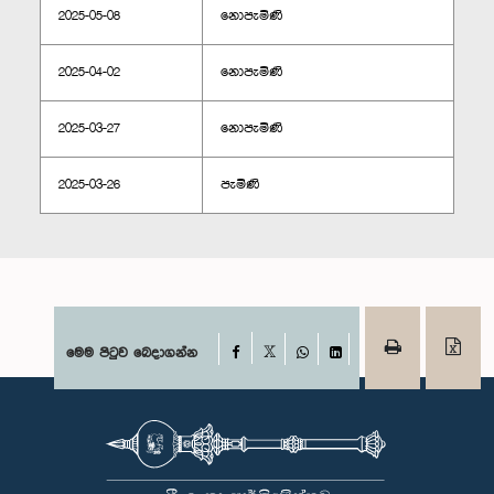
2025-05-08
නොපැමිණි
2025-04-02
නොපැමිණි
2025-03-27
නොපැමිණි
2025-03-26
පැමිණි
Facebook
මෙම පිටුව බෙදාගන්න
X
WhatsApp
LinkedIn