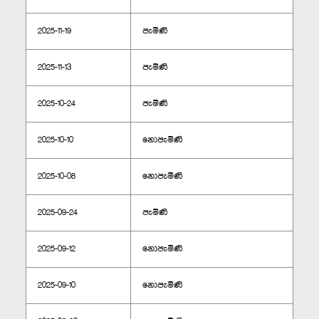
2025-11-19
පැමිණි
2025-11-13
පැමිණි
2025-10-24
පැමිණි
2025-10-10
නොපැමිණි
2025-10-08
නොපැමිණි
2025-09-24
පැමිණි
2025-09-12
නොපැමිණි
2025-09-10
නොපැමිණි