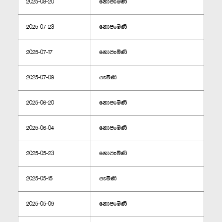
2025-08-20
නොපැමිණි
2025-07-23
නොපැමිණි
2025-07-17
නොපැමිණි
2025-07-09
පැමිණි
2025-06-20
නොපැමිණි
2025-06-04
නොපැමිණි
2025-05-23
නොපැමිණි
2025-05-15
පැමිණි
2025-05-09
නොපැමිණි