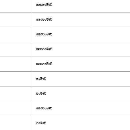
නොපැමිණි
නොපැමිණි
නොපැමිණි
නොපැමිණි
නොපැමිණි
පැමිණි
පැමිණි
නොපැමිණි
පැමිණි