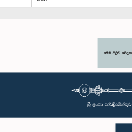
මෙම පිටුව බෙදා