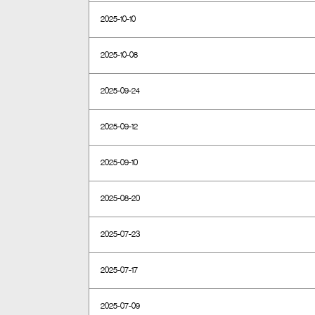
2025-10-10
2025-10-08
2025-09-24
2025-09-12
2025-09-10
2025-08-20
2025-07-23
2025-07-17
2025-07-09