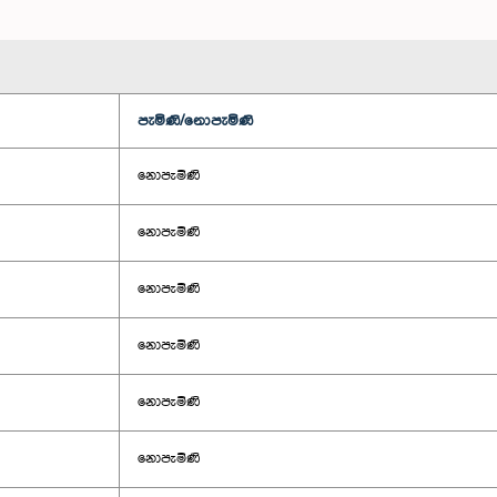
පැමිණි/නොපැමිණි
නොපැමිණි
නොපැමිණි
නොපැමිණි
නොපැමිණි
නොපැමිණි
නොපැමිණි