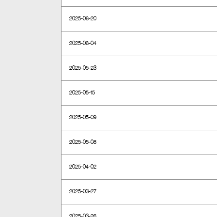
2025-06-20
2025-06-04
2025-05-23
2025-05-15
2025-05-09
2025-05-08
2025-04-02
2025-03-27
2025-03-26