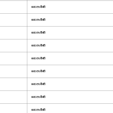
නොපැමිණි
නොපැමිණි
නොපැමිණි
නොපැමිණි
නොපැමිණි
නොපැමිණි
නොපැමිණි
නොපැමිණි
නොපැමිණි