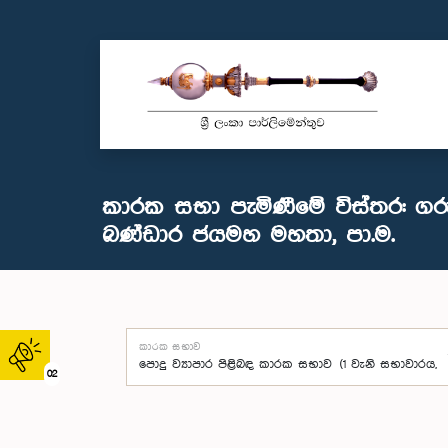
කාරක සභා පැමිණීමේ විස්තර: ගර
බණ්ඩාර ජයමහ මහතා, පා.ම.
කාරක සභාව
02