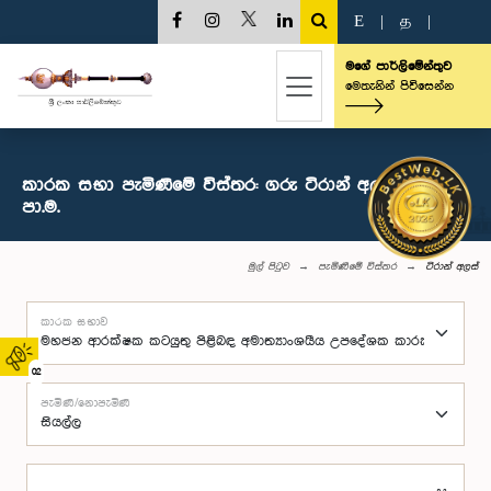
E
|
த
|
මගේ පාර්ලිමේන්තුව
මෙතැනින් පිවිසෙන්න
කාරක සභා පැමිණීමේ විස්තර: ගරු ටිරාන් අලස් මහතා,
පා.ම.
මුල් පිටුව
පැමිණීමේ විස්තර
ටිරාන් අලස්
කාරක සභාව
02
පැමිණි/නොපැමිණි