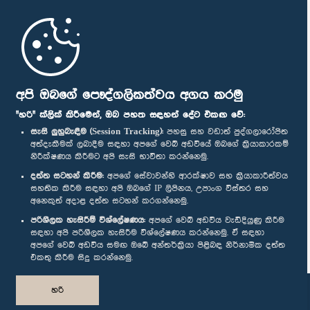
මුල් පිටුව
පාර්ලිමේන්තු ජංගම යෙදුම
අපි ඔබගේ පෞද්ගලිකත්වය අගය කරමු
"හරි" ක්ලික් කිරීමෙන්, ඔබ පහත සඳහන් දේට එකඟ වේ:
සැසි ලුහුබැඳීම (Session Tracking):
පහසු සහ වඩාත් පුද්ගලාරෝපිත
අත්දැකීමක් ලබාදීම සඳහා අපගේ වෙබ් අඩවියේ ඔබගේ ක්‍රියාකාරකම්
නිරීක්ෂණය කිරීමට අපි සැසි භාවිතා කරන්නෙමු.
අප හා සම්බන්ධ වී සිටින්න :
දත්ත සටහන් කිරීම:
අපගේ සේවාවන්හි ආරක්ෂාව සහ ක්‍රියාකාරීත්වය
සහතික කිරීම සඳහා අපි ඔබගේ IP ලිපිනය, උපාංග විස්තර සහ
අනෙකුත් අදාළ දත්ත සටහන් කරගන්නෙමු.
සම්මාන
පරිශීලක හැසිරීම් විශ්ලේෂණය:
අපගේ වෙබ් අඩවිය වැඩිදියුණු කිරීම
සඳහා අපි පරිශීලක හැසිරීම විශ්ලේෂණය කරන්නෙමු. ඒ සඳහා
අපගේ වෙබ් අඩවිය සමඟ ඔබේ අන්තර්ක්‍රියා පිළිබඳ නිර්නාමික දත්ත
පෞද්ගලිකත්ව ප්‍රතිපත්තිය
එකතු කිරීම සිදු කරන්නෙමු.
© ශ්‍රී ලංකා පාර්ලි‌මේන්තුව.
හරි
සියලු හිමිකම් ඇවිරිණි.
නිර්මාණය සහ සංවර්ධනය
TekGeeks