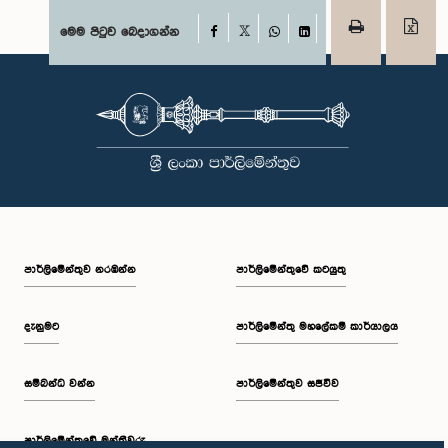
Facebook
මෙම පිටුව බෙදාගන්න
X
WhatsApp
LinkedIn
පාර්ලි‌මේන්තුව නරඹන්න
පාර්ලිමේන්තුවේ කටයුතු
දැනුමට
පාර්ලිමේන්තු මහලේකම් කාර්යාලය
සම්බන්ධ වන්න
පාර්ලිමේන්තුව සජීවීව
පාර්ලි‌මේන්තුවේ මන්ත්‍රීවරු