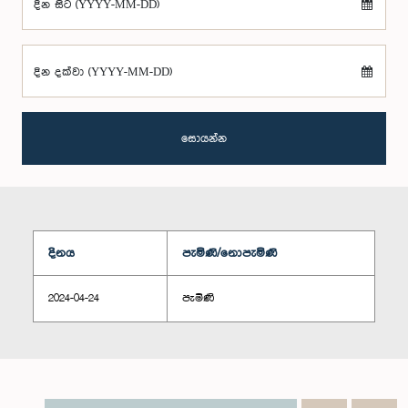
දින සිට (YYYY-MM-DD)
දින දක්වා (YYYY-MM-DD)
සොයන්න
දිනය
පැමිණි/නොපැමිණි
2024-04-24
පැමිණි