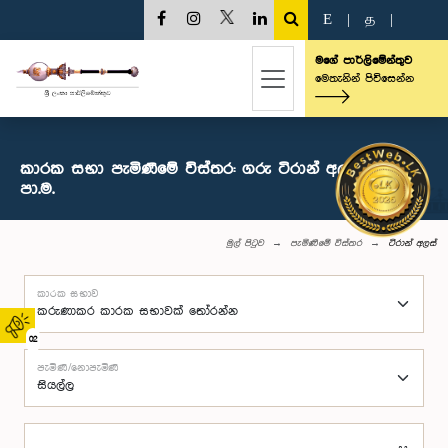
E
|
த
|
මගේ පාර්ලිමේන්තුව
මෙතැනින් පිවිසෙන්න
කාරක සභා පැමිණීමේ විස්තර: ගරු ටිරාන් අලස් මහතා,
පා.ම.
මුල් පිටුව
පැමිණීමේ විස්තර
ටිරාන් අලස්
කාරක සභාව
02
පැමිණි/නොපැමිණි