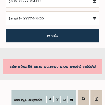
දින සිට (YYYY-MM-DD)
දින දක්වා (YYYY-MM-DD)
සොයන්න
දත්ත ලබාගැනීම සඳහා කරුණාකර කාරක සභාවක් තෝරන්න!
Facebook
මෙම පිටුව බෙදාගන්න
X
WhatsApp
LinkedIn