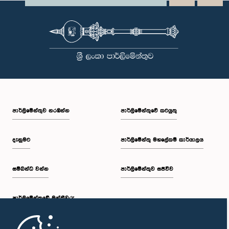
පාර්ලි‌මේන්තුව නරඹන්න
පාර්ලිමේන්තුවේ කටයුතු
දැනුමට
පාර්ලිමේන්තු මහලේකම් කාර්යාලය
සම්බන්ධ වන්න
පාර්ලිමේන්තුව සජීවීව
පාර්ලි‌මේන්තුවේ මන්ත්‍රීවරු
මුල් පිටුව