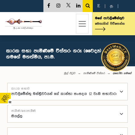
E
|
த
|
මගේ පාර්ලිමේන්තුව
මෙතැනින් පිවිසෙන්න
කාරක සභා පැමිණීමේ විස්තර: ගරු (වෛද්‍ය) අනෝමා
ගමගේ මහත්මිය, පා.ම.
මුල් පිටුව
පැමිණීමේ විස්තර
අනෝමා ගමගේ
කාරක සභාව
02
පැමිණි/නොපැමිණි