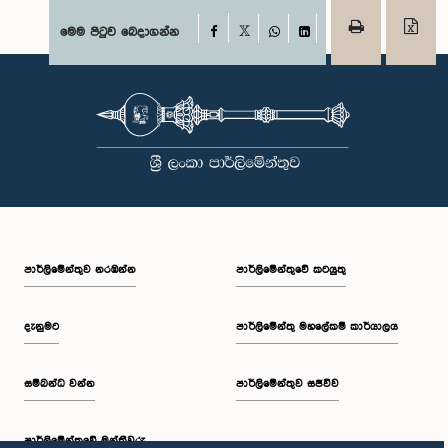
Facebook
මෙම පිටුව බෙදාගන්න
X
WhatsApp
LinkedIn
පාර්ලි‌මේන්තුව නරඹන්න
පාර්ලිමේන්තුවේ කටයුතු
දැනුමට
පාර්ලිමේන්තු මහලේකම් කාර්යාලය
සම්බන්ධ වන්න
පාර්ලිමේන්තුව සජීවීව
පාර්ලි‌මේන්තුවේ මන්ත්‍රීවරු