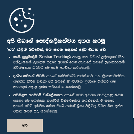
මුල් පිටුව
පාර්ලිමේන්තු ජංගම යෙදුම
අපි ඔබගේ පෞද්ගලිකත්වය අගය කරමු
"හරි" ක්ලික් කිරීමෙන්, ඔබ පහත සඳහන් දේට එකඟ වේ:
සැසි ලුහුබැඳීම (Session Tracking):
පහසු සහ වඩාත් පුද්ගලාරෝපිත
අත්දැකීමක් ලබාදීම සඳහා අපගේ වෙබ් අඩවියේ ඔබගේ ක්‍රියාකාරකම්
නිරීක්ෂණය කිරීමට අපි සැසි භාවිතා කරන්නෙමු.
අප හා සම්බන්ධ වී සිටින්න :
දත්ත සටහන් කිරීම:
අපගේ සේවාවන්හි ආරක්ෂාව සහ ක්‍රියාකාරීත්වය
සහතික කිරීම සඳහා අපි ඔබගේ IP ලිපිනය, උපාංග විස්තර සහ
අනෙකුත් අදාළ දත්ත සටහන් කරගන්නෙමු.
සම්මාන
පරිශීලක හැසිරීම් විශ්ලේෂණය:
අපගේ වෙබ් අඩවිය වැඩිදියුණු කිරීම
සඳහා අපි පරිශීලක හැසිරීම විශ්ලේෂණය කරන්නෙමු. ඒ සඳහා
අපගේ වෙබ් අඩවිය සමඟ ඔබේ අන්තර්ක්‍රියා පිළිබඳ නිර්නාමික දත්ත
පෞද්ගලිකත්ව ප්‍රතිපත්තිය
එකතු කිරීම සිදු කරන්නෙමු.
© ශ්‍රී ලංකා පාර්ලි‌මේන්තුව.
හරි
සියලු හිමිකම් ඇවිරිණි.
නිර්මාණය සහ සංවර්ධනය
TekGeeks