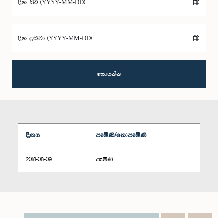
දින සිට (YYYY-MM-DD)
දින දක්වා (YYYY-MM-DD)
සොයන්න
දිනය
පැමිණි/නොපැමිණි
2018-08-09
පැමිණි