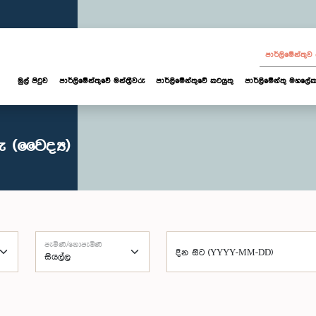
පාර්ලි‌මේන්තු
මුල් පිටුව
පාර්ලි‌මේන්තුවේ මන්ත්‍රීවරු
පාර්ලිමේන්තුවේ කටයුතු
පාර්ලිමේන්තු මහලේක
 (වෛද්‍ය)
පැමිණි/නොපැමිණි
දින සිට (YYYY-MM-DD)