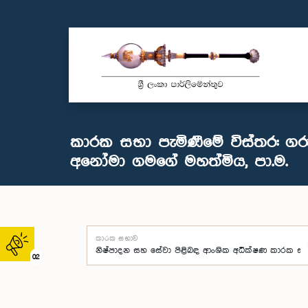
කාරක සභා පැමිණීමේ විස්තර: ගරු
අනෝමා ගමගේ මහත්මිය, පා.ම.
කාරක සභාව
02