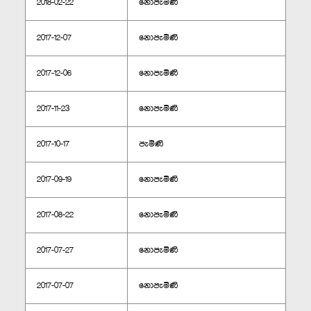
2018-02-22
නොපැමිණි
2017-12-07
නොපැමිණි
2017-12-06
නොපැමිණි
2017-11-23
නොපැමිණි
2017-10-17
පැමිණි
2017-09-19
නොපැමිණි
2017-08-22
නොපැමිණි
2017-07-27
නොපැමිණි
2017-07-07
නොපැමිණි