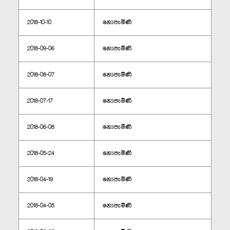
2018-10-10
නොපැමිණි
2018-09-06
නොපැමිණි
2018-08-07
නොපැමිණි
2018-07-17
නොපැමිණි
2018-06-08
නොපැමිණි
2018-05-24
නොපැමිණි
2018-04-19
නොපැමිණි
2018-04-05
නොපැමිණි