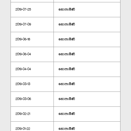
2019-07-25
නොපැමිණි
2019-07-09
නොපැමිණි
2019-06-18
නොපැමිණි
2019-06-04
නොපැමිණි
2019-04-04
නොපැමිණි
2019-03-13
නොපැමිණි
2019-03-06
නොපැමිණි
2019-02-21
නොපැමිණි
2019-01-22
නොපැමිණි