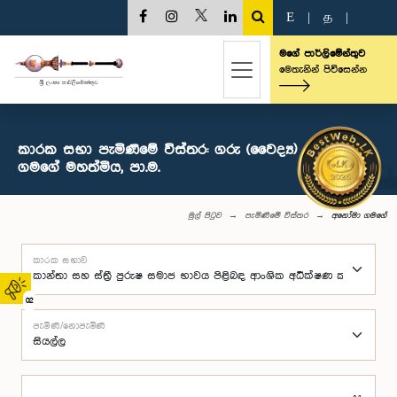
E
|
த
|
මගේ පාර්ලිමේන්තුව
මෙතැනින් පිවිසෙන්න
කාරක සභා පැමිණීමේ විස්තර: ගරු (වෛද්‍ය) අනෝමා
ගමගේ මහත්මිය, පා.ම.
මුල් පිටුව
පැමිණීමේ විස්තර
අනෝමා ගමගේ
කාරක සභාව
02
පැමිණි/නොපැමිණි