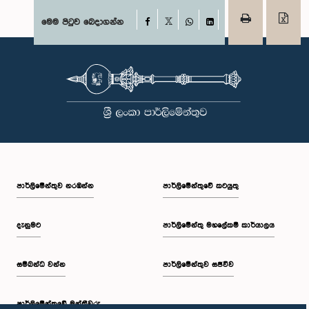
Facebook
මෙම පිටුව බෙදාගන්න
X
WhatsApp
LinkedIn
පාර්ලි‌මේන්තුව නරඹන්න
පාර්ලිමේන්තුවේ කටයුතු
දැනුමට
පාර්ලිමේන්තු මහලේකම් කාර්යාලය
සම්බන්ධ වන්න
පාර්ලිමේන්තුව සජීවීව
පාර්ලි‌මේන්තුවේ මන්ත්‍රීවරු