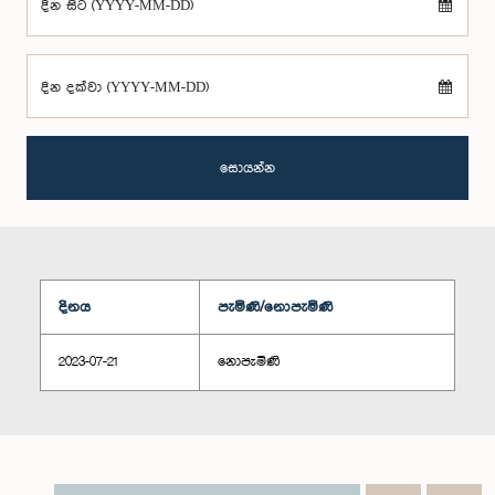
දින සිට (YYYY-MM-DD)
දින දක්වා (YYYY-MM-DD)
සොයන්න
දිනය
පැමිණි/නොපැමිණි
2023-07-21
නොපැමිණි