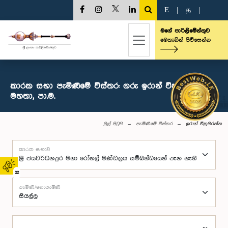
E
|
த
|
මගේ පාර්ලිමේන්තුව
මෙතැනින් පිවිසෙන්න
කාරක සභා පැමිණීමේ විස්තර: ගරු ඉරාන් වික්‍රමරත්න
මහතා, පා.ම.
මුල් පිටුව
පැමිණීමේ විස්තර
ඉරාන් වික්‍රමරත්න
කාරක සභාව
02
පැමිණි/නොපැමිණි