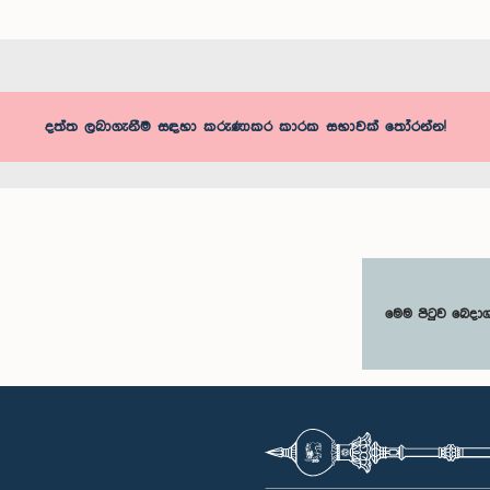
දත්ත ලබාගැනීම සඳහා කරුණාකර කාරක සභාවක් තෝරන්න!
මෙම පිටුව බෙදා