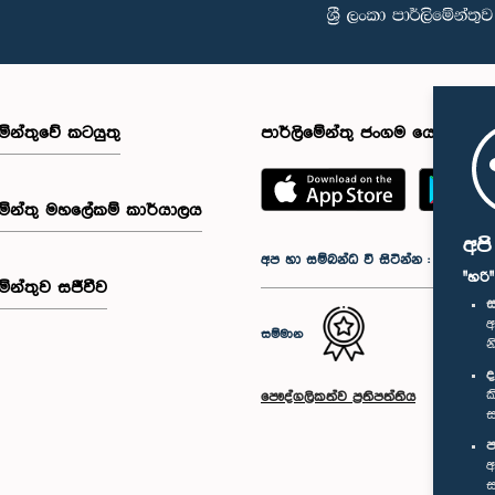
මේන්තුවේ කටයුතු
පාර්ලිමේන්තු ජංගම යෙදුම
මේන්තු මහලේකම් කාර්යාලය
අප
අප හා සම්බන්ධ වී සිටින්න :
"හරි
මේන්තුව සජීවීව
ස
අ
සම්මාන
න
ද
ක
පෞද්ගලිකත්ව ප්‍රතිපත්තිය
ස
ප
අ
ස