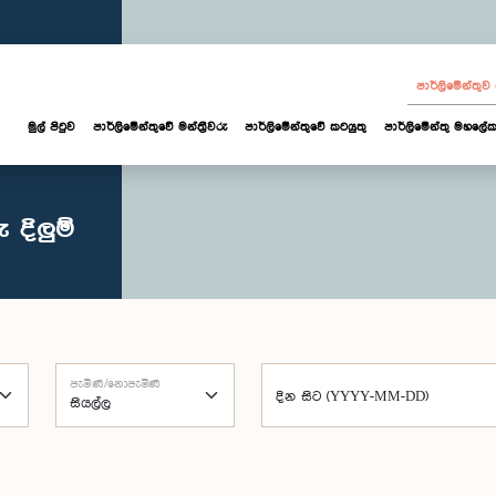
පාර්ලි‌මේන්තු
මුල් පිටුව
පාර්ලි‌මේන්තුවේ මන්ත්‍රීවරු
පාර්ලිමේන්තුවේ කටයුතු
පාර්ලිමේන්තු මහලේක
දිලුම්
පැමිණි/නොපැමිණි
දින සිට (YYYY-MM-DD)