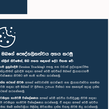
ි ඔබගේ පෞද්ගලිකත්වය අගය කරමු
" ක්ලික් කිරීමෙන්, ඔබ පහත සඳහන් දේට එකඟ වේ:
ැසි ලුහුබැඳීම (Session Tracking):
පහසු සහ වඩාත් පුද්ගලාරෝපිත
ත්දැකීමක් ලබාදීම සඳහා අපගේ වෙබ් අඩවියේ ඔබගේ ක්‍රියාකාරකම්
ිරීක්ෂණය කිරීමට අපි සැසි භාවිතා කරන්නෙමු.
ත්ත සටහන් කිරීම:
අපගේ සේවාවන්හි ආරක්ෂාව සහ ක්‍රියාකාරීත්වය සහතික
ිරීම සඳහා අපි ඔබගේ IP ලිපිනය, උපාංග විස්තර සහ අනෙකුත් අදාළ දත්ත
ටහන් කරගන්නෙමු.
රිශීලක හැසිරීම් විශ්ලේෂණය:
අපගේ වෙබ් අඩවිය වැඩිදියුණු කිරීම සඳහා
පි පරිශීලක හැසිරීම විශ්ලේෂණය කරන්නෙමු. ඒ සඳහා අපගේ වෙබ් අඩවිය
මඟ ඔබේ අන්තර්ක්‍රියා පිළිබඳ නිර්නාමික දත්ත එකතු කිරීම සිදු කරන්නෙමු.