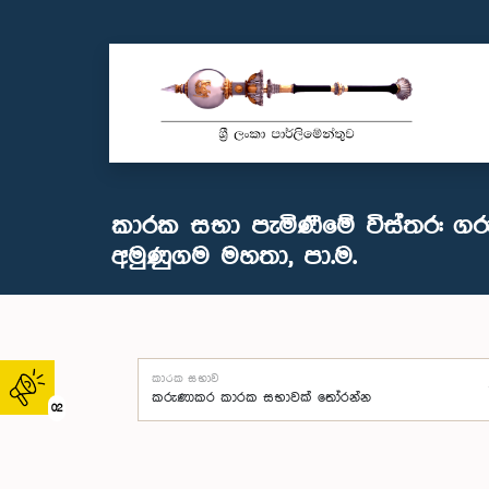
කාරක සභා පැමිණීමේ විස්තර: ගරු 
අමුණුගම මහතා, පා.ම.
කාරක සභාව
02