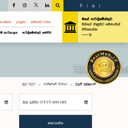
E
|
த
|
මගේ පාර්ලිමේන්තුව
ව නරඹන්න
දැනුමට
සම්බන්ධ වන්න
ඔබගේ ගිණුමට මෙතැනින්
පිවිසෙන්න
ම් කාර්යාලය
පාර්ලිමේන්තුව සජීවීව
මුල් පිටුව
පැමිණීමේ විස්තර
දිලුම් අමුණුගම
දින දක්වා (YYYY-MM-DD)
සොයන්න