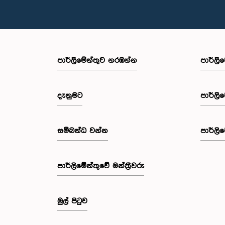
පාර්ලි‌මේන්තුව නරඹන්න
පාර්ලි
දැනුමට
පාර්ලි
සම්බන්ධ වන්න
පාර්ලි
පාර්ලි‌මේන්තුවේ මන්ත්‍රීවරු
මුල් පිටුව