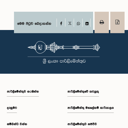
Facebook
මෙම පිටුව බෙදාගන්න
X
WhatsApp
LinkedIn
පාර්ලි‌මේන්තුව නරඹන්න
පාර්ලිමේන්තුවේ කටයුතු
දැනුමට
පාර්ලිමේන්තු මහලේකම් කාර්යාලය
සම්බන්ධ වන්න
පාර්ලිමේන්තුව සජීවීව