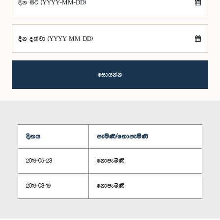
දින සිට (YYYY-MM-DD)
දින දක්වා (YYYY-MM-DD)
සොයන්න
දිනය
පැමිණි/නොපැමිණි
2019-05-23
නොපැමිණි
2019-03-19
නොපැමිණි