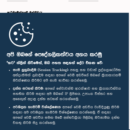
පාර්ලි‌මේන්තුවේ මන්ත්‍රීවරු
මුල් පිටුව
පාර්ලිමේන්තු ජංගම යෙදුම
අපි ඔබගේ පෞද්ගලිකත්වය අගය කරමු
"හරි" ක්ලික් කිරීමෙන්, ඔබ පහත සඳහන් දේට එකඟ වේ:
සැසි ලුහුබැඳීම (Session Tracking):
පහසු සහ වඩාත් පුද්ගලාරෝපිත
අත්දැකීමක් ලබාදීම සඳහා අපගේ වෙබ් අඩවියේ ඔබගේ ක්‍රියාකාරකම්
නිරීක්ෂණය කිරීමට අපි සැසි භාවිතා කරන්නෙමු.
අප හා සම්බන්ධ වී සිටින්න :
දත්ත සටහන් කිරීම:
අපගේ සේවාවන්හි ආරක්ෂාව සහ ක්‍රියාකාරීත්වය
සහතික කිරීම සඳහා අපි ඔබගේ IP ලිපිනය, උපාංග විස්තර සහ
අනෙකුත් අදාළ දත්ත සටහන් කරගන්නෙමු.
සම්මාන
පරිශීලක හැසිරීම් විශ්ලේෂණය:
අපගේ වෙබ් අඩවිය වැඩිදියුණු කිරීම
සඳහා අපි පරිශීලක හැසිරීම විශ්ලේෂණය කරන්නෙමු. ඒ සඳහා
අපගේ වෙබ් අඩවිය සමඟ ඔබේ අන්තර්ක්‍රියා පිළිබඳ නිර්නාමික දත්ත
පෞද්ගලිකත්ව ප්‍රතිපත්තිය
එකතු කිරීම සිදු කරන්නෙමු.