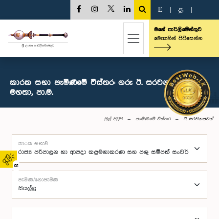
E
|
த
|
මගේ පාර්ලිමේන්තුව
මෙතැනින් පිවිසෙන්න
කාරක සභා පැමිණීමේ විස්තර: ගරු ඊ. සරවනපවන්
මහතා, පා.ම.
මුල් පිටුව
පැමිණීමේ විස්තර
ඊ. සරවනපවන්
කාරක සභාව
02
පැමිණි/නොපැමිණි