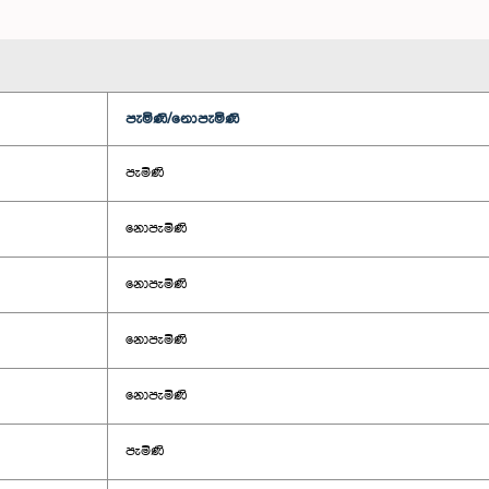
පැමිණි/නොපැමිණි
පැමිණි
නොපැමිණි
නොපැමිණි
නොපැමිණි
නොපැමිණි
පැමිණි