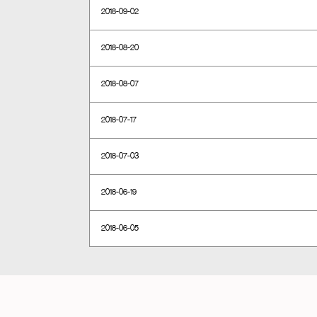
2018-09-02
2018-08-20
2018-08-07
2018-07-17
2018-07-03
2018-06-19
2018-06-05