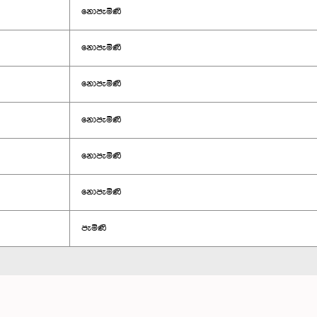
නොපැමිණි
නොපැමිණි
නොපැමිණි
නොපැමිණි
නොපැමිණි
නොපැමිණි
පැමිණි