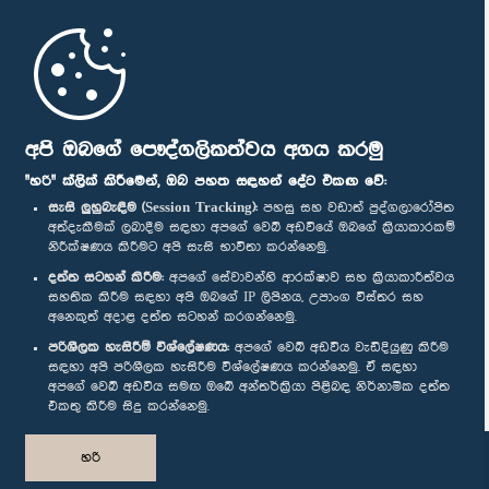
මුල් පිටුව
පාර්ලිමේන්තු ජංගම යෙදුම
අපි ඔබගේ පෞද්ගලිකත්වය අගය කරමු
"හරි" ක්ලික් කිරීමෙන්, ඔබ පහත සඳහන් දේට එකඟ වේ:
සැසි ලුහුබැඳීම (Session Tracking):
පහසු සහ වඩාත් පුද්ගලාරෝපිත
අත්දැකීමක් ලබාදීම සඳහා අපගේ වෙබ් අඩවියේ ඔබගේ ක්‍රියාකාරකම්
නිරීක්ෂණය කිරීමට අපි සැසි භාවිතා කරන්නෙමු.
අප හා සම්බන්ධ වී සිටින්න :
දත්ත සටහන් කිරීම:
අපගේ සේවාවන්හි ආරක්ෂාව සහ ක්‍රියාකාරීත්වය
සහතික කිරීම සඳහා අපි ඔබගේ IP ලිපිනය, උපාංග විස්තර සහ
අනෙකුත් අදාළ දත්ත සටහන් කරගන්නෙමු.
සම්මාන
පරිශීලක හැසිරීම් විශ්ලේෂණය:
අපගේ වෙබ් අඩවිය වැඩිදියුණු කිරීම
සඳහා අපි පරිශීලක හැසිරීම විශ්ලේෂණය කරන්නෙමු. ඒ සඳහා
අපගේ වෙබ් අඩවිය සමඟ ඔබේ අන්තර්ක්‍රියා පිළිබඳ නිර්නාමික දත්ත
පෞද්ගලිකත්ව ප්‍රතිපත්තිය
එකතු කිරීම සිදු කරන්නෙමු.
© ශ්‍රී ලංකා පාර්ලි‌මේන්තුව.
හරි
සියලු හිමිකම් ඇවිරිණි.
නිර්මාණය සහ සංවර්ධනය
TekGeeks