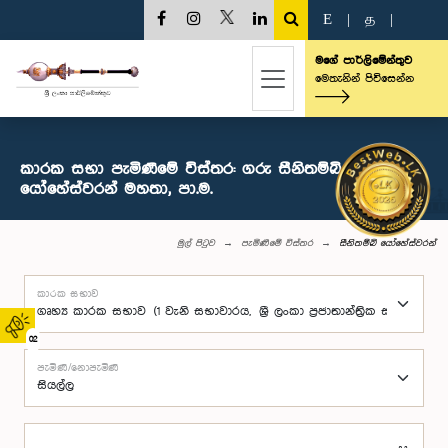
E
|
த
|
මගේ පාර්ලිමේන්තුව
මෙතැනින් පිවිසෙන්න
කාරක සභා පැමිණීමේ විස්තර: ගරු සීනිතම්බි
යෝහේස්වරන් මහතා, පා.ම.
මුල් පිටුව
පැමිණීමේ විස්තර
සීනිතම්බි යෝහේස්වරන්
කාරක සභාව
02
පැමිණි/නොපැමිණි