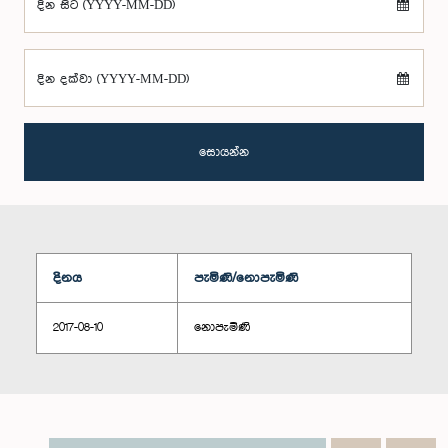
දින සිට (YYYY-MM-DD)
දින දක්වා (YYYY-MM-DD)
සොයන්න
දිනය
පැමිණි/නොපැමිණි
2017-08-10
නොපැමිණි