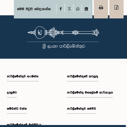
Facebook
මෙම පිටුව බෙදාගන්න
X
WhatsApp
LinkedIn
පාර්ලි‌මේන්තුව නරඹන්න
පාර්ලිමේන්තුවේ කටයුතු
දැනුමට
පාර්ලිමේන්තු මහලේකම් කාර්යාලය
සම්බන්ධ වන්න
පාර්ලිමේන්තුව සජීවීව
පාර්ලි‌මේන්තුවේ මන්ත්‍රීවරු