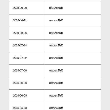
2025-09-09
නොපැමිණි
2025-08-21
නොපැමිණි
2025-08-06
නොපැමිණි
2025-07-24
නොපැමිණි
2025-07-22
නොපැමිණි
2025-07-08
නොපැමිණි
2025-06-20
නොපැමිණි
2025-06-05
නොපැමිණි
2025-05-23
නොපැමිණි