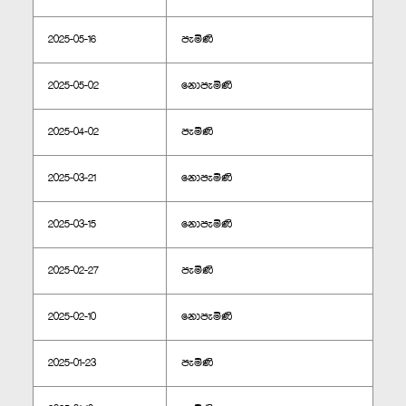
2025-05-16
පැමිණි
2025-05-02
නොපැමිණි
2025-04-02
පැමිණි
2025-03-21
නොපැමිණි
2025-03-15
නොපැමිණි
2025-02-27
පැමිණි
2025-02-10
නොපැමිණි
2025-01-23
පැමිණි