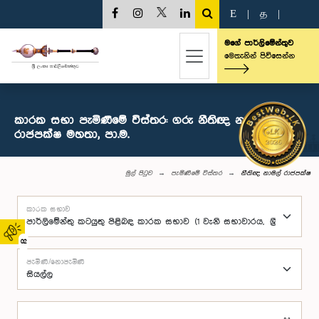
E
|
த
|
මගේ පාර්ලිමේන්තුව
මෙතැනින් පිවිසෙන්න
කාරක සභා පැමිණීමේ විස්තර: ගරු නීතිඥ නාමල්
රාජපක්ෂ මහතා, පා.ම.
මුල් පිටුව
පැමිණීමේ විස්තර
නීතිඥ නාමල් රාජපක්ෂ
කාරක සභාව
02
පැමිණි/නොපැමිණි